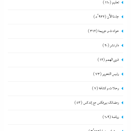
تعليم
(160)
جاءنا الآن
(5٬932)
حوادث و جريمة
(312)
دار نشر
(20)
ذوى الهمم
(12)
رئيس التحرير
(73)
رحلات و كشافة
(7)
رمضانك بيرفكس مع إندكس
(43)
رياضة
(609)