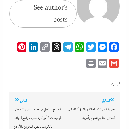
See author's
posts
erest
inkedIn
Copy
Threads
Telegram
WhatsApp
Messenger
Twitter
Facebook
Link
Print
Email
Gmail
الوسوم
تصفّح
السابق
التالي
المقالات
​مجزرة الميراث : إحالة أوراق 4 أشقاء إلى
الخليج يشتعل من جديد : إيران ترد على
المفتي لقتلهم عمهم وأسرته
الهجمات الأمريكية بضرب واسع لقواعد
بالكويت وقطر والبحرين والأردن