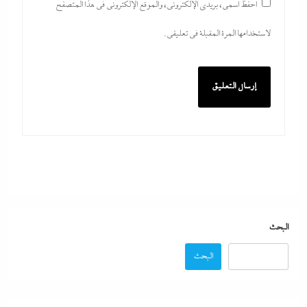
احفظ اسمي، بريدي الإلكتروني، والموقع الإلكتروني في هذا المتصفح
لاستخدامها المرة المقبلة في تعليقي.
مصر تتجه لإسناد تطوير “الجفيرة” بالساحل الشمالي لمستثمر إماراتي بقيمة
135 مليار جنيه
8 أغسطس، 2026
البحث
البحث
الديد تايم بعد الاستنزاف الإيرانى: تعليمات قاهرة للمصانع العسكرية