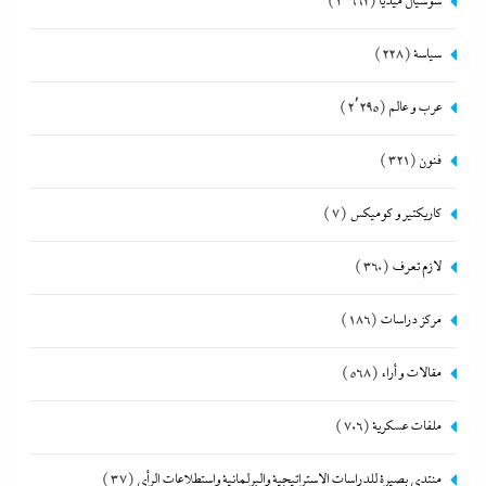
سوشيال ميديا
(3٬662)
سياسة
(228)
عرب و عالم
(2٬295)
فنون
(321)
كاريكتير و كوميكس
(7)
لازم تعرف
(360)
مركز دراسات
(186)
مقالات و أراء
(568)
ملفات عسكرية
(706)
منتدى بصيرة للدراسات الاستراتيجية والبرلمانية واستطلاعات الرأى
(37)