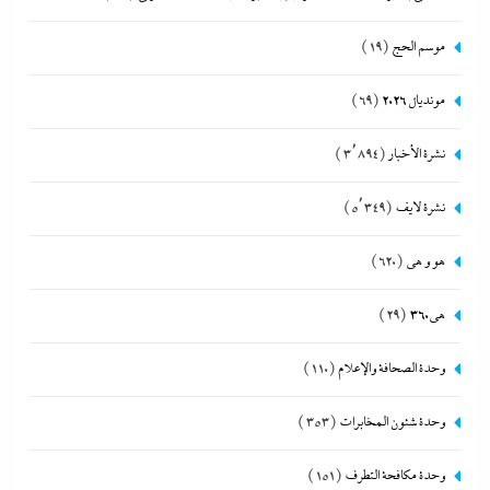
موسم الحج
(19)
مونديال 2026
(69)
نشرة الأخبار
(3٬894)
نشرة لايف
(5٬349)
هو و هي
(620)
هى360
(29)
وحدة الصحافة والإعلام
(110)
وحدة شئون المخابرات
(353)
وحدة مكافحة التطرف
(151)