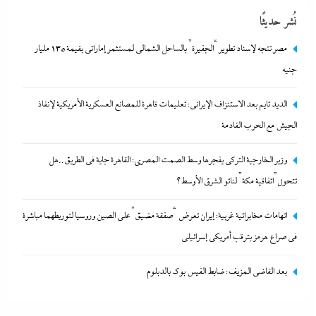
نُشر حديثًا
مصر تتجه لإسناد تطوير “الجفيرة” بالساحل الشمالي لمستثمر إماراتي بقيمة 135 مليار
جنيه
الديد تايم بعد الاستنزاف الإيرانى: تعليمات قاهرة للمصانع العسكرية الأمريكية لإنقاذ
الجيش مع الحرب القادمة
اتهامات مخابراتية غربية: إيران تعرض “صفقة مضيق” على الصين وروسيا
وزير الخارجية التركى يفجرها وسط الصمت المصري: القاهرة جاية في الطريق..هل
لتوريطهما مباشرة في صراع هرمز بترقب أمريكي إسرائيلى
تتحول”اتفاقية مكة” لناتو الشرق الأوسط؟
8 أغسطس، 2026
اتهامات مخابراتية غربية: إيران تعرض “صفقة مضيق” على الصين وروسيا لتوريطهما مباشرة
في صراع هرمز بترقب أمريكي إسرائيلى
بعد القاضي المزيف: ضابط الفيس بوك بالدبلوم