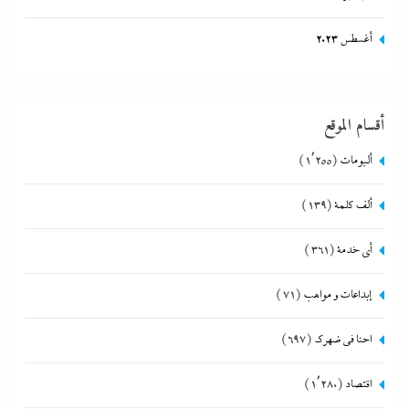
أغسطس 2023
أقسام الموقع
ألبومات
(1٬255)
ألف كلمة
(139)
أي خدمة
(361)
إبداعات و مواهب
(71)
احنا في ضهرك
(697)
اقتصاد
(1٬280)