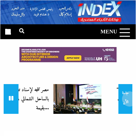
Ski
t
وكالة الأنباء
conten
المصرية|
MENU
إندكس
“إظلام وتعطيش وشلل”..ناشط من
مصر تتجه لإسناد تطوير “الجفيرة”
جاءنا
بالساحل الشمالي لمستثمر إماراتي
الآن
بقيمة...