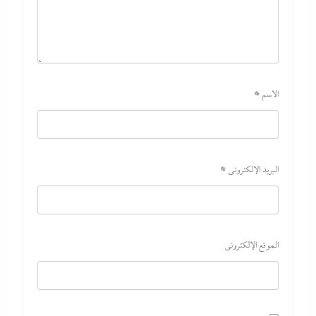
الاسم
*
اتهامات مخابراتية غربية: إيران تعرض “صفقة مضيق” على الصين وروسيا
لتوريطهما مباشرة في صراع هرمز بترقب أمريكي إسرائيلى
8 أغسطس، 2026
البريد الإلكتروني
*
الموقع الإلكتروني