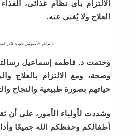
الالتزام بأى نظام غذائى، الغذاء
العلاج ولا يُغنى عنه.
لا توقفوا الأنسولين فغيابه قاتل: اس
وختمت د. فاطمه إسماعيل رسالتها
وصحة، ومع الالتزام بالعلاج وا
حياتهم بصورة طبيعية والنجاح وال
وشددت لأولياء الأمور، على أن ثق
أطفالكم وحفظكم الله جميعًا وأدام