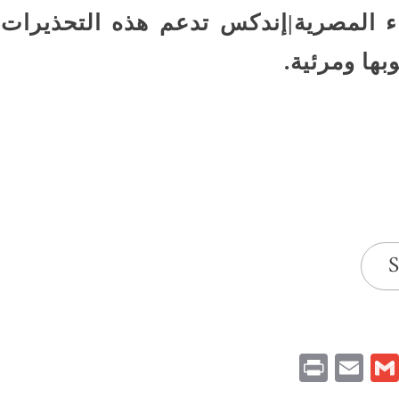
ء المصرية|إندكس تدعم هذه التحذيرات
ها ومرئية.
S
Print
Email
Gmail
Pinteres
Link