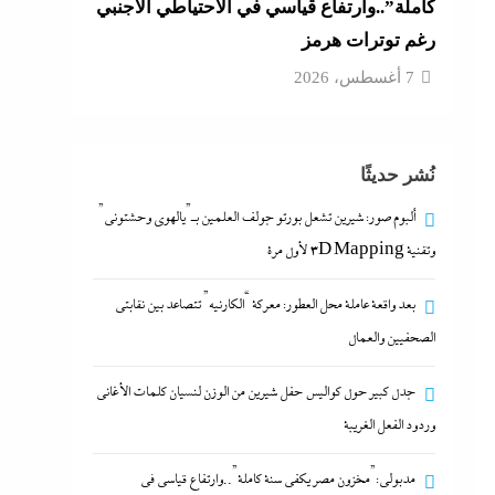
كاملة”..وارتفاع قياسي في الاحتياطي الأجنبي
رغم توترات هرمز
7 أغسطس، 2026
نُشر حديثًا
ألبوم صور: شيرين تشعل بورتو جولف العلمين بـ”يالهوى وحشتونى”
وتقنية 3D Mapping لأول مرة
بعد واقعة عاملة محل العطور: معركة “الكارنيه” تتصاعد بين نقابتى
الصحفيين والعمال
جدل كبير حول كواليس حفل شيرين من الوزن لنسيان كلمات الأغانى
وردود الفعل الغريبة
مدبولي:”مخزون مصر يكفي سنة كاملة”..وارتفاع قياسي في