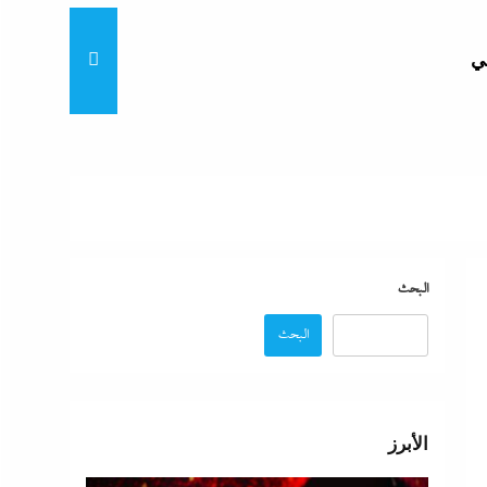
ي
ق
البيت
ثانوية
والخطوات
البحث
البحث
4 مساعدين جدد و9 مديرى أمن
الأبرز
“خناقات الساحل والشواطئ”