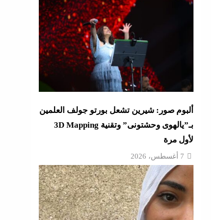
لمال
لجديدة
رائيل
ألبوم صور: شيرين تشعل بورتو جولف العلمين
بـ”يالهوى وحشتونى” وتقنية 3D Mapping
لأول مرة
7 أغسطس، 2026
ل