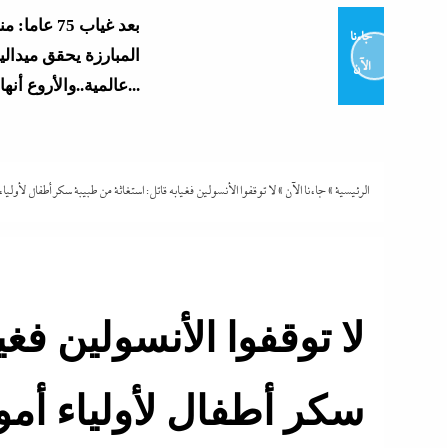
بعد غياب 75 عام
جاءنا
المبارزة يحقق ميدالي
الآن
عالمية..والأروع أنها...
المشاع؟”..نائبة تهدد 
التعليم بسبب...
الرئيسية
»
جاءنا الآن
»
لا توقفوا الأنسولين فغيابه قاتل: استغاثة من طبيبة سكر أطفال لأولي
وزير التعليم الجديد 
الثانوية...
لا توقفوا الأنسولين فغ
من “أرض الصومال” 
سكر أطفال لأولياء أم
بحلف إسرائيلي...