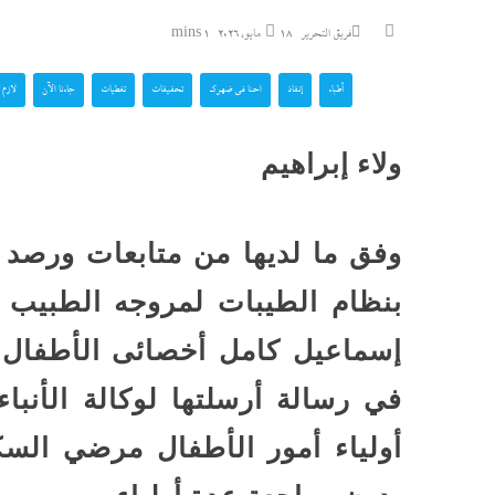
مصري عارم بعد هذيا
فريق التحرير
18 مايو، 2026
1 mins
“مستشار أممي”...
أطباء
إنقاذ
احنا في ضهرك
تحقيقات
تغطيات
جاءنا الآن
لازم 
بأرشفة ورقمنة تراث 
والتلفزيون: الرئيس 
ولاء إبراهيم
أهم الأصول...
نورا الفرا تسطر: روا
وفق ما لديها من متابعات ورصد م
فارس في حرب الوع
بنظام الطيبات لمروجه الطبيب 
اعترافات سالى الجب
إسماعيل كامل أخصائى الأطفال و
الصادمة تتوالى: ماما
في رسالة أرسلتها لوكالة الأنب
بالقلم فخنقتها ونمت...
أولياء أمور الأطفال مرضي الس