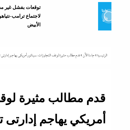
توقعات بفشل غير م
جاءنا
لاجتماع ترامب-نتياهو
الآن
الأبيض
وزير التعليم يعتمد نتي
العامة 2026..
وموعد إعلان...
الرئيسية
»
جاءنا الآن
»
قدم مطالب مثيرة لوقف التجاوزات: سيناتور أمريكي يهاجم إدارتى 
و7 مديرى إدارات: تفاصيل...
قدم مطالب مثيرة لوقف
تشتعل..عمرو الشوبك
أمريكي يهاجم إدارتى ت
فوق القانون والأزمة أكبر...
مع ترقب حركة التنقل