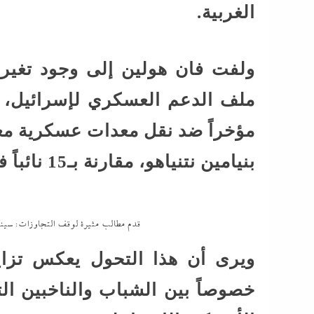
الغربية.
ولفت فان هولين إلى وجود تغير
مؤخراً ضد نقل معدات عسكرية معي
بنيامين نتنياهو، مقارنة بـ15 نائباً فقط في العام الماضي.
قدم مطالب مثيرة لوقف التجاوزات: سينات
ويرى أن هذا التحول يعكس تزاي
خصوصاً بين الشباب والناخبين الت