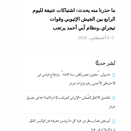
ما حذرنا منه يحدث: اشتباكات عنيفة لليوم
الرابع بين الجيش الإثيوبي وقوات
تيجراي..ونظام آبي أحمد يرتعب
6 أغسطس، 2026
نُشر حديثًا
مدبولي:”مخزون مصر يكفي سنة كاملة”..وارتفاع قياسي في
الاحتياطي الأجنبي رغم توترات هرمز
تفاصيل الاتفاق العُماني-الإيراني المرتقب لإدارة الملاحة في مضيق
هرمز
أبو يحى نصار يسطر من غزة: كل ما تريدون معرفته عن كواليس اتفاق
نزع السلاح في غزة