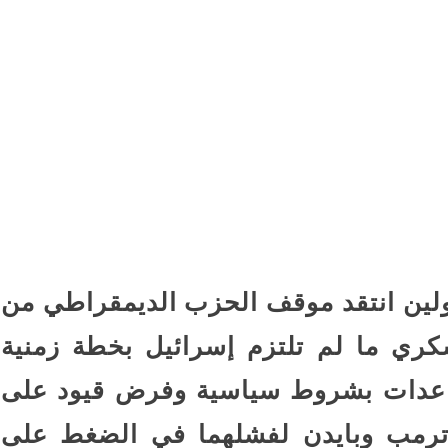
نورا الفرا تسطر: رواق ال
ستقبل
فارس في حرب الوعى
اعترافات سالى الجباس
ع إسرائيل
الصادمة تتوالى: ماما ضرب
بالقلم فخنقتها ونمت...
كرة
ماذا بعد القبض على “صاح
 حفل
الفيديوهات المسيئة”؟
ولين انتقد موقف الحزب الديمقراطي من
قشها ترامب
جنون المتوسط الغامض: 
كري ما لم تلتزم إسرائيل بخطة زمنية
غرق وإغلاق شواطئ وحر
ساعدات بشروط سياسية وفرض قيود على
ي ترمب وبايدن لفشلهما في الضغط على