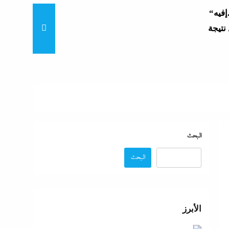
“زغاريد نص الليل للفجر”..إفيه
نتيجة
“إظلام وتعطيش وشلل”..ناشط
د مصر
“مش إحنا الفراعنة”؟ غضب
البحث
البحث
عة
 حماية
الأبرز