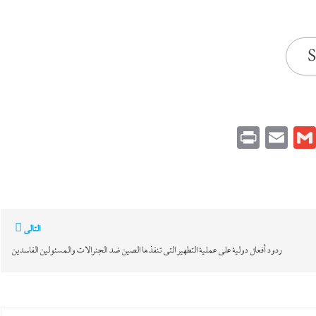
S
Print
Email
Gmail
Pinteres
Link
التالي
ردود أفعال دولية على عملية التطهير التى تنفذها الصين ضد الجنرالات والمسئولين الفاسدين