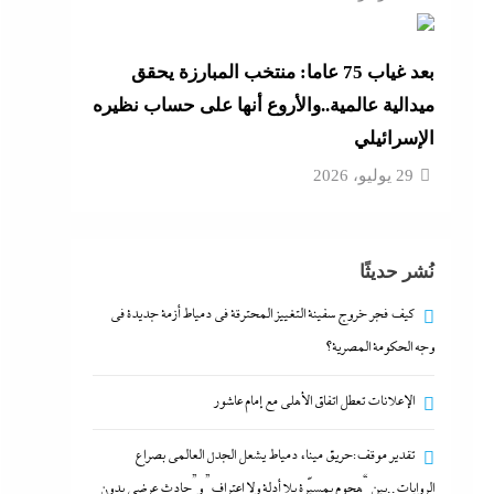
بعد غياب 75 عاما: منتخب المبارزة يحقق
ميدالية عالمية..والأروع أنها على حساب نظيره
الإسرائيلي
29 يوليو، 2026
نُشر حديثًا
كيف فجر خروج سفينة التغييز المحترقة في دمياط أزمة جديدة في
وجه الحكومة المصرية؟
الإعلانات تعطل اتفاق الأهلى مع إمام عاشور
تقدير موقف:حريق ميناء دمياط يشعل الجدل العالمي بصراع
الروايات..بين “هجوم بمسيّرة بلا أدلة ولا اعتراف” و”حادث عرضي بدون