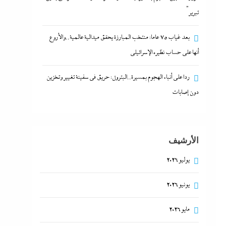
تبرير”
بعد غياب 75 عاما: منتخب المبارزة يحقق ميدالية عالمية..والأروع
أنها على حساب نظيره الإسرائيلي
ردا على أنباء الهجوم بمسيرة..البترول: حريق في سفينة تغيير وتخزين
دون إصابات
الأرشيف
يوليو 2026
يونيو 2026
مايو 2026