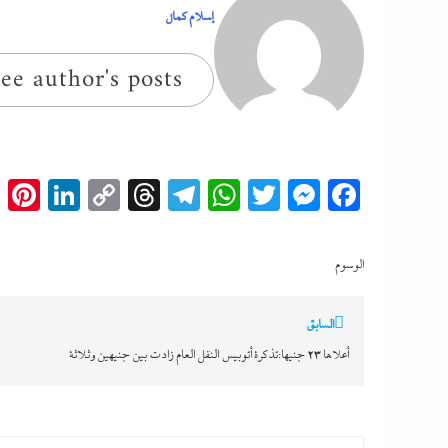
إسلام كمال
ee author's posts
t
edIn
Copy
Threads
Telegram
WhatsApp
Messenger
Twitter
Facebook
Link
الوسوم
تصفّح
السابق
المقالات
أعلاها 23 جنيها:تذكرة أتوبيس النقل العام زادت بين جنيهين وثلاثة