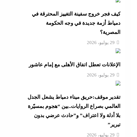
ية
كيف فجر خروج سفينة التغييز المحترقة في
دمياط أزمة جديدة في وجه الحكومة
و لم
المصرية؟
ية
29 يوليو، 2026
لح بعد
الإعلانات تعطل اتفاق الأهلى مع إمام عاشور
 الذخيرة وتخصص 110
29 يوليو، 2026
تقدير موقف:حريق ميناء دمياط يشعل الجدل
 على
العالمي بصراع الروايات..بين “هجوم بمسيّرة
بلا أدلة ولا اعتراف” و”حادث عرضي بدون
تبرير”
29 يوليو، 2026