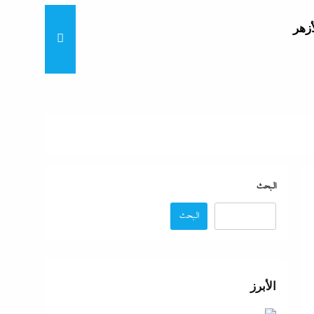
أزهر
تنى
بة
البحث
البحث
موجة
ائق
الأبرز
زة: