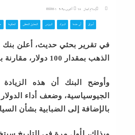
سيدى بشر: سالى و
إسلام كمال
18 أكتوبر، 2025
1 mins
أمها...
أسواق
أي خدمة
البنوك
البيزنس
التحليل اللحظي
الحكومة
جا
الجيش السوداني يعر
عسكرية وصناديق شحن
في تقرير بحثي حديث، أعلن بنك 
روسية الصنع...
الذهب بمقدار 100 دولار، مقارنة بالتقديرات السابقة.
راغب علامة يشعل ال
نهاية يوليو على مسرح عائم...
وأوضح البنك أن هذه الزيادة 
التعاطف مع الضحية لا
الجيوسياسية، وضعف أداء الدولار 
محاميات مشهورات 
بالإضافة إلى الضبابية بشأن السيا
لـ”إندكس” سر...