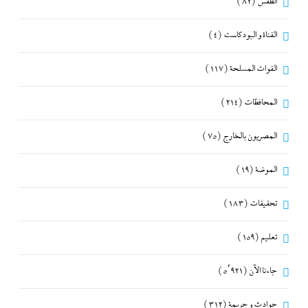
الطقس
(82)
القناة و البودكاست
(4)
القوات المسلحة
(117)
المحافظات
(214)
المصريون بالخارج
(75)
الموضة
(19)
تحقيقات
(183)
تعليم
(159)
جاءنا الآن
(5٬921)
حوادث و جريمة
(312)