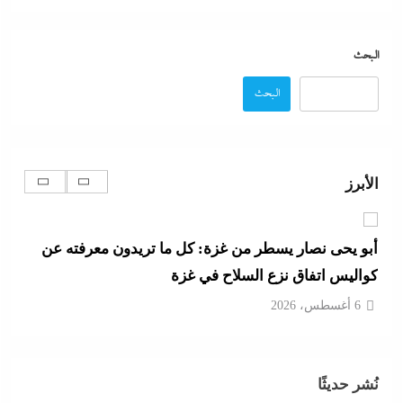
مدبولي:”مخزون مصر يكفي سنة كاملة”..وارتفاع قياسي
في الاحتياطي الأجنبي رغم توترات هرمز
البحث
6 أغسطس، 2026
البحث
تفاصيل الاتفاق العُماني-الإيراني المرتقب لإدارة الملاحة
في مضيق هرمز
الأبرز
6 أغسطس، 2026
أبو يحى نصار يسطر من غزة: كل ما تريدون معرفته عن
كواليس اتفاق نزع السلاح في غزة
6 أغسطس، 2026
ما حذرنا منه يحدث: اشتباكات عنيفة لليوم الرابع بين
نُشر حديثًا
الجيش الإثيوبي وقوات تيجراي..ونظام آبي أحمد يرتعب