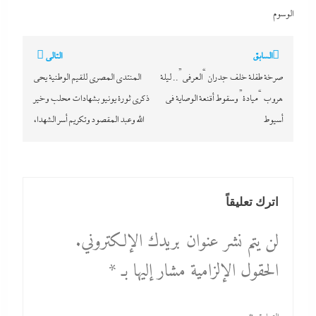
الوسوم
تصفّح
السابق
التالي
المقالات
صرخة طفلة خلف جدران “العرفي”.. ليلة
المنتدى المصري للقيم الوطنية يحى
هروب “ميادة” وسقوط أقنعة الوصاية في
ذكرى ثورة يونيو بشهادات محلب وخير
أسيوط
الله وعبد المقصود وتكريم أسر الشهداء
اترك تعليقاً
لن يتم نشر عنوان بريدك الإلكتروني.
الحقول الإلزامية مشار إليها بـ
*