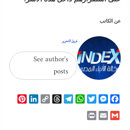
عن الكاتب
فريق التحرير
See author's
posts
erest
inkedIn
Copy
Threads
Telegram
WhatsApp
Messenger
Twitter
Facebook
Link
Print
Email
Gmail