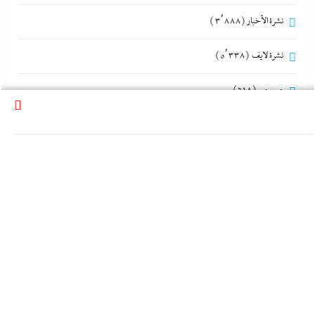
نشرة الأخبار
(3٬888)
نشرة لايف
(5٬338)
هو و هي
(618)
هى360
(29)
وحدة الصحافة والإعلام
(110)
وحدة شئون المخابرات
(349)
وحدة مكافحة التطرف
(151)