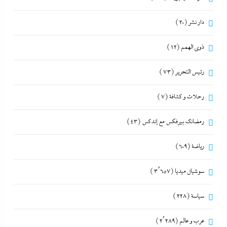
دار نشر
(20)
ذوى الهمم
(12)
رئيس التحرير
(73)
رحلات و كشافة
(7)
رمضانك بيرفكس مع إندكس
(43)
رياضة
(609)
سوشيال ميديا
(3٬657)
سياسة
(228)
عرب و عالم
(2٬289)