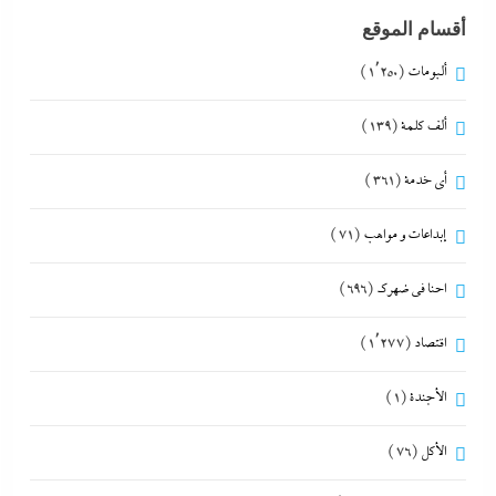
أقسام الموقع
ألبومات
(1٬250)
ألف كلمة
(139)
أي خدمة
(361)
إبداعات و مواهب
(71)
احنا في ضهرك
(696)
اقتصاد
(1٬277)
الأجندة
(1)
الأكل
(76)