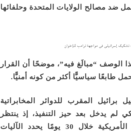
مل ضد مصالح الولايات المتحدة وحلفائها
: تشكيك إسرائيلى في مواجهة ترامب للإخوان
ا الوصف “مبالَغ فيه”، موضحًا أن القرار
 طابعًا سياسيًّا أكثر من كونه أمنيًّا.
 برائيل المقرب للدوائر المخابراتية
كي لم يدخل بعد حيز التنفيذ، إذ ينتظر
صدور تقرير شامل من الإدارة الأمريكية خلال 30 يومًا يحدد الآليات