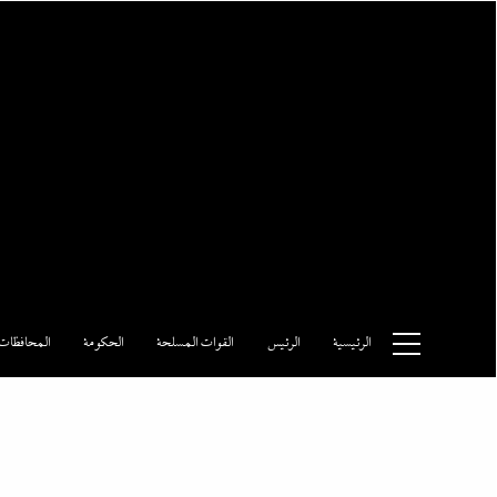
Ski
t
conten
وكالة الأنباء المصرية
الرئيسية
الرئيس
القوات المسلحة
الحكومة
المحافظات