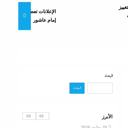
الإعلانات تعطل اتفاق الأهلى مع
إمام عاشور
البحث
البحث
بعد غياب 75 عاما: منتخب المبارزة يحقق
ميدالية عالمية..والأروع أنها على حساب نظيره
الأبرز
الإسرائيلي
29 يوليو، 2026