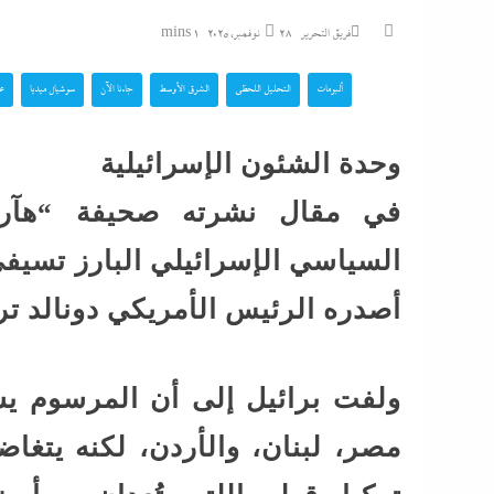
فريق التحرير
28 نوفمبر، 2025
1 mins
ألبومات
التحليل اللحظي
الشرق الأوسط
جاءنا الآن
سوشيال ميديا
عر
وحدة الشئون الإسرائيلية
في مقال نشرته صحيفة “هآرت
السياسي الإسرائيلي البارز تسيفي
أصدره الرئيس الأمريكي دونالد ت
ولفت برائيل إلى أن المرسوم 
مصر، لبنان، والأردن، لكنه يت