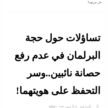
على هويتهما!
تساؤلات حول حجة
البرلمان في عدم رفع
حصانة نائبين..وسر
التحفظ على هويتهما!
إسلام كمال
20 نوفمبر، 2023
1 mins