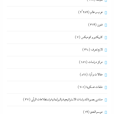
عرب و عالم
(2٬289)
فنون
(319)
كاريكتير و كوميكس
(7)
لازم تعرف
(360)
مركز دراسات
(186)
مقالات و أراء
(566)
ملفات عسكرية
(701)
منتدى بصيرة للدراسات الاستراتيجية والبرلمانية واستطلاعات الرأى
(37)
موسم الحج
(19)