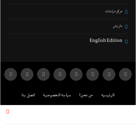
مركز دراسات
دار نشر
English Edition
الرئيسية
من نحن!
سياسة الخصوصية
اتصل بنا
ENGLISH EDITION
مركز الدراسات
جميع الحقوق محفوظة لموقع إندكس: وكالة الانباء المصرية.