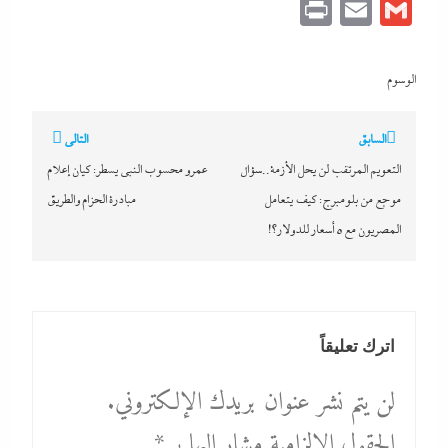
Print
Email
Gmail
الوسوم
تصفّح
السابق
التالي
المقالات
التعويم المرتقب لن يحل الأزمة..سؤال
عمرو محسوب النبي يسطر: كيان إعلام
موجع من بلومبرج: كيف يتعامل
مبادرة الحزام والطريق
المصريون مع 5 أسعار للدولار؟!
اترك تعليقاً
لن يتم نشر عنوان بريدك الإلكتروني.
الحقول الإلزامية مشار إليها بـ
*