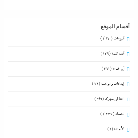
أقسام الموقع
ألبومات
(1٬250)
ألف كلمة
(139)
أي خدمة
(361)
إبداعات و مواهب
(71)
احنا في ضهرك
(696)
اقتصاد
(1٬277)
الأجندة
(1)