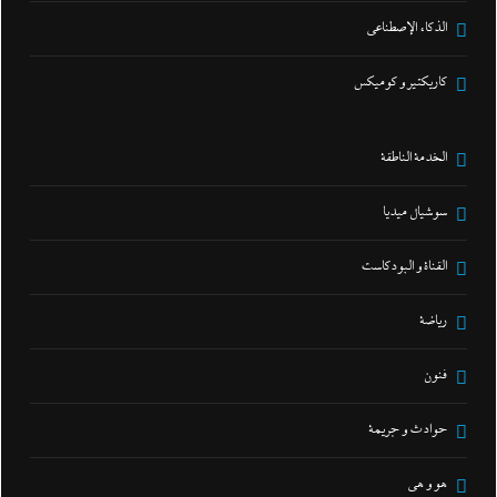
الذكاء الإصطناعي
كاريكتير و كوميكس
الخدمة الناطقة
سوشيال ميديا
القناة و البودكاست
رياضة
فنون
حوادث و جريمة
هو و هي