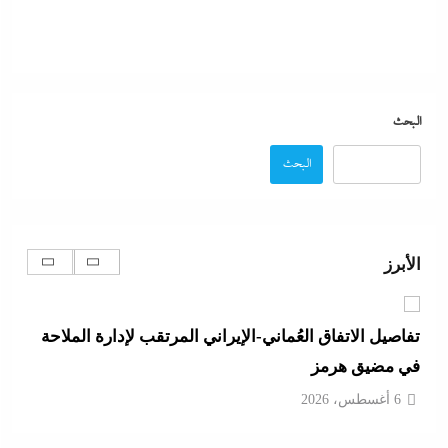
6 أغسطس، 2026
مدبولي:”مخزون مصر يكفي سنة كاملة”..وارتفاع قياسي
في الاحتياطي الأجنبي رغم توترات هرمز
البحث
6 أغسطس، 2026
البحث
تفاصيل الاتفاق العُماني-الإيراني المرتقب لإدارة الملاحة
في مضيق هرمز
الأبرز
6 أغسطس، 2026
أبو يحى نصار يسطر من غزة: كل ما تريدون معرفته عن
كواليس اتفاق نزع السلاح في غزة
6 أغسطس، 2026