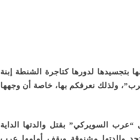
ا بتجسيدها لدورها كتاجرة الشنطة إبنة
”، ولذلك نعرفكم بها، خاصة أن وجهها
 “عرب السويركي” بقتل والدتها الداية
جد والدتها مشنوقة ويقف أمامها عرب