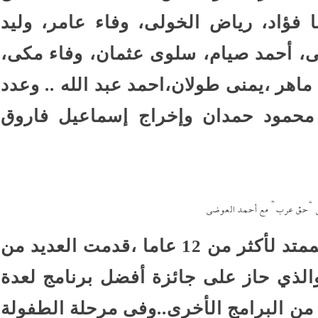
فؤاد، رياض الخولى، وفاء عامر، وليد
ى، أحمد صيام، سلوى عثمان، وفاء مكى،
ماهر ،يمنى طولان،احمد عبد الله .. وعدد
 محمود حمدان وإخراج إسماعيل فاروق
ي “حق عرب” مع أحمد العوضي
يمنى طوال مشوارها الإعلامى الممتد لأكثر من 12 عاما ،قدمت العديد من
والذي حاز على جائزة أفضل برنامج لعدة
 من البرامج الأخرى..وفى مرحلة الطفولة