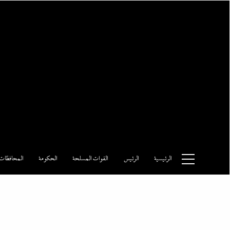
Ski
t
conten
وكالة الأنباء المصرية
الرئيسية
الرئيس
القوات المسلحة
الحكومة
المحافظات