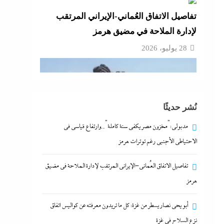
أبو يحى نصار يسطر من غزة: كل ما تريدون
معرفته عن كواليس اتفاق نزع السلاح في غزة
نُشر حديثًا
28 يوليو، 2026
مدبولي:”مخزون مصر يكفي سنة كاملة”..وارتفاع قياسي في
الاحتياطي الأجنبي رغم توترات هرمز
ما حذرنا منه يحدث: اشتباكات عنيفة لليوم
تفاصيل الاتفاق العُماني-الإيراني المرتقب لإدارة الملاحة في مضيق
الرابع بين الجيش الإثيوبي وقوات
هرمز
تيجراي..ونظام آبي أحمد يرتعب
28 يوليو، 2026
أبو يحى نصار يسطر من غزة: كل ما تريدون معرفته عن كواليس اتفاق
نزع السلاح في غزة