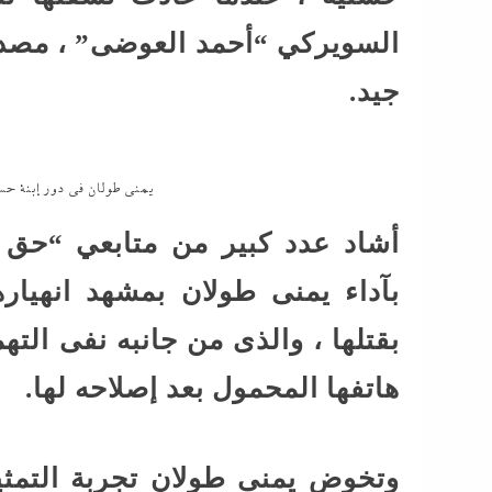
السويركي “أحمد العوضى” ، مصدوم
جيد.
يمنى طولان في دور إبنة حسن
أشاد عدد كبير من متابعي “حق 
بآداء يمنى طولان بمشهد انهياره
بقتلها ، والذى من جانبه نفى الت
هاتفها المحمول بعد إصلاحه لها.
وتخوض يمنى طولان تجربة التمث