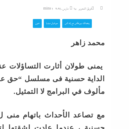
فريق التحرير
15 مارس، 2024
1 mins
رمضانك بيرفكس مع إندكس
سوشيال ميديا
فنون
محمد زاهر
يمنى طولان أثارت التساؤلات عنه
الداية حسنية فى مسلسل “حق عرب
مألوف في البرامج لا التمثيل.
مع تصاعد الأحداث باتهام منى ل
حسنية ، عندما عادت لشقتها لت