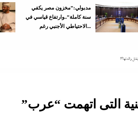
مدبولي:”مخزون مصر يكفي
تف
سنة كاملة”..وارتفاع قياسي في
ال
الاحتياطي الأجنبي رغم...
م
تل والدتها؟!
ية التى اتهمت “عرب”