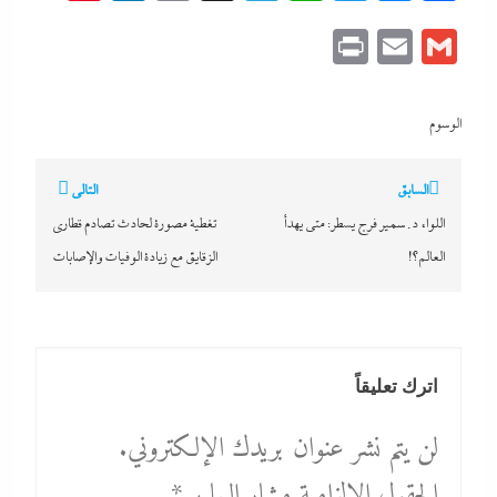
Link
Print
Email
Gmail
الوسوم
تصفّح
السابق
التالي
المقالات
اللواء د. سمير فرج يسطر: متى يهدأ
تغطية مصورة لحادث تصادم قطارى
العالم؟!
الزقايق مع زيادة الوفيات والإصابات
اترك تعليقاً
لن يتم نشر عنوان بريدك الإلكتروني.
الحقول الإلزامية مشار إليها بـ
*