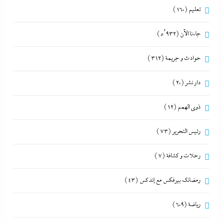
تعليم
(160)
جاءنا الآن
(5٬932)
حوادث و جريمة
(312)
دار نشر
(20)
ذوى الهمم
(12)
رئيس التحرير
(73)
رحلات و كشافة
(7)
رمضانك بيرفكس مع إندكس
(43)
رياضة
(609)