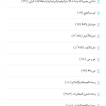
منتدى بصيرة للدراسات الاستراتيجية والبرلمانية واستطلاعات الرأى
(37)
موسم الحج
(19)
مونديال 2026
(69)
نشرة الأخبار
(3٬894)
نشرة لايف
(5٬349)
هو و هي
(620)
هى360
(29)
وحدة الصحافة والإعلام
(110)
وحدة شئون المخابرات
(353)
وحدة مكافحة التطرف
(151)