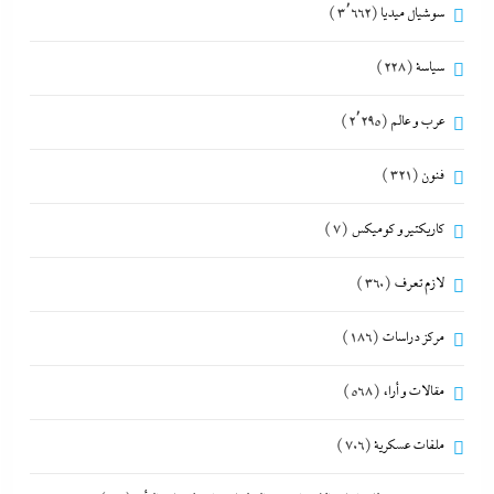
سوشيال ميديا
(3٬662)
سياسة
(228)
عرب و عالم
(2٬295)
فنون
(321)
كاريكتير و كوميكس
(7)
لازم تعرف
(360)
مركز دراسات
(186)
مقالات و أراء
(568)
ملفات عسكرية
(706)