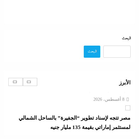
البحث
البحث
اتهامات مخابراتية غربية: إيران تعرض “صفقة مضيق”
على الصين وروسيا لتوريطهما مباشرة في صراع هرمز
بترقب أمريكي إسرائيلى
الأبرز
8 أغسطس، 2026
مصر تتجه لإسناد تطوير “الجفيرة” بالساحل الشمالي
لمستثمر إماراتي بقيمة 135 مليار جنيه
8 أغسطس، 2026