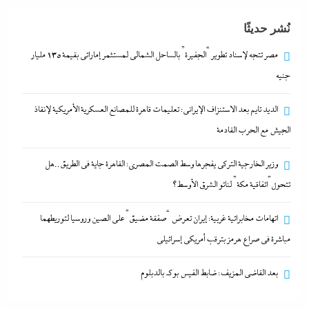
الديد تايم بعد الاستنزاف الإيرانى: تعليمات قاهرة للمصانع
نُشر حديثًا
العسكرية الأمريكية لإنقاذ الجيش مع الحرب القادمة
مصر تتجه لإسناد تطوير “الجفيرة” بالساحل الشمالي لمستثمر إماراتي بقيمة 135 مليار
8 أغسطس، 2026
جنيه
الديد تايم بعد الاستنزاف الإيرانى: تعليمات قاهرة للمصانع العسكرية الأمريكية لإنقاذ
الجيش مع الحرب القادمة
وزير الخارجية التركى يفجرها وسط الصمت المصري: القاهرة جاية في الطريق..هل
تتحول”اتفاقية مكة” لناتو الشرق الأوسط؟
اتهامات مخابراتية غربية: إيران تعرض “صفقة مضيق” على الصين وروسيا لتوريطهما
مباشرة في صراع هرمز بترقب أمريكي إسرائيلى
وزير الخارجية التركى يفجرها وسط الصمت المصري:
بعد القاضي المزيف: ضابط الفيس بوك بالدبلوم
القاهرة جاية في الطريق..هل تتحول”اتفاقية مكة” لناتو
الشرق الأوسط؟