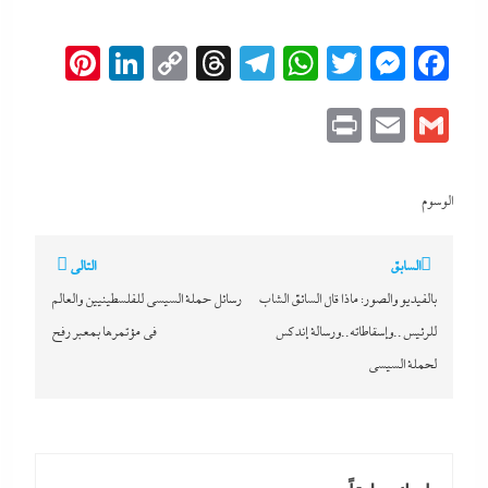
erest
inkedIn
Copy
Threads
Telegram
WhatsApp
Messenger
Twitter
Facebook
Link
Print
Email
Gmail
الوسوم
تصفّح
السابق
التالي
المقالات
بالفيديو والصور: ماذا قال السائق الشاب
رسائل حملة السيسي للفلسطينيين والعالم
للرئيس..وإسقاطاته..ورسالة إندكس
في مؤتمرها بمعبر رفح
لحملة السيسي