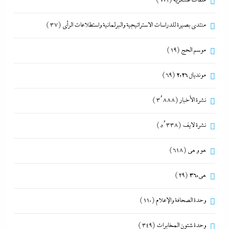
ملفات عسكرية
(701)
منتدى بصيرة للدراسات الاستراتيجية والبرلمانية واستطلاعات الرأى
(37)
موسم الحج
(19)
مونديال 2026
(69)
نشرة الأخبار
(3٬888)
نشرة لايف
(5٬338)
هو و هي
(618)
هى360
(29)
وحدة الصحافة والإعلام
(110)
وحدة شئون المخابرات
(349)