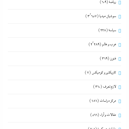
رياضة
(609)
سوشيال ميديا
(3٬657)
سياسة
(228)
عرب و عالم
(2٬289)
فنون
(319)
كاريكتير و كوميكس
(7)
لازم تعرف
(360)
مركز دراسات
(186)
مقالات و أراء
(566)