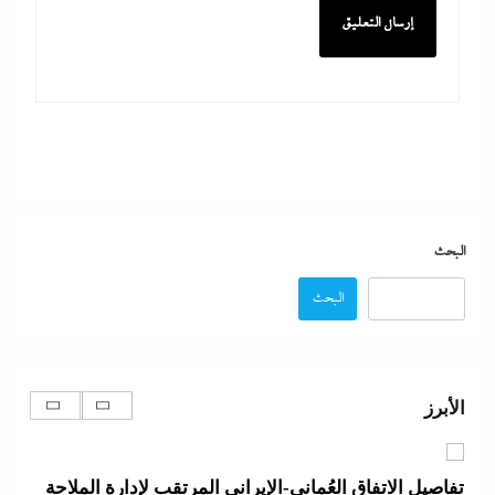
ما حذرنا منه يحدث: اشتباكات عنيفة لليوم الرابع بين
الجيش الإثيوبي وقوات تيجراي..ونظام آبي أحمد يرتعب
6 أغسطس، 2026
مدبولي:”مخزون مصر يكفي سنة كاملة”..وارتفاع قياسي
في الاحتياطي الأجنبي رغم توترات هرمز
البحث
6 أغسطس، 2026
البحث
تفاصيل الاتفاق العُماني-الإيراني المرتقب لإدارة الملاحة
في مضيق هرمز
الأبرز
6 أغسطس، 2026
أبو يحى نصار يسطر من غزة: كل ما تريدون معرفته عن