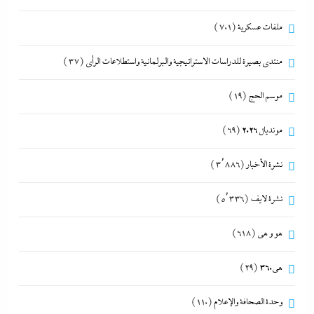
ملفات عسكرية
(701)
منتدى بصيرة للدراسات الاستراتيجية والبرلمانية واستطلاعات الرأى
(37)
موسم الحج
(19)
مونديال 2026
(69)
نشرة الأخبار
(3٬886)
نشرة لايف
(5٬336)
هو و هي
(618)
هى360
(29)
وحدة الصحافة والإعلام
(110)