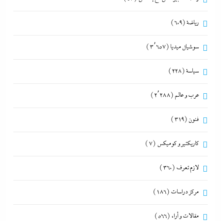
رياضة
(609)
سوشيال ميديا
(3٬657)
سياسة
(228)
عرب و عالم
(2٬288)
فنون
(319)
كاريكتير و كوميكس
(7)
لازم تعرف
(360)
مركز دراسات
(186)
مقالات و أراء
(566)