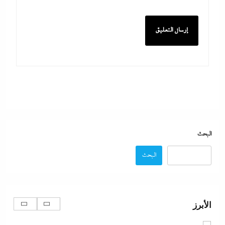
الفشل الأمريكي بعد فضح خلاف ترامب وهيجسيت على
استنزاف مخازن السلاح في حرب إيران
30 يوليو، 2026
أبو يحى نصار يسطر من غزة: كل ما تريدون معرفته عن
كواليس اتفاق نزع السلاح في غزة
البحث
30 يوليو، 2026
البحث
ما حذرنا منه يحدث: اشتباكات عنيفة لليوم الرابع بين
الجيش الإثيوبي وقوات تيجراي..ونظام آبي أحمد يرتعب
الأبرز
30 يوليو، 2026