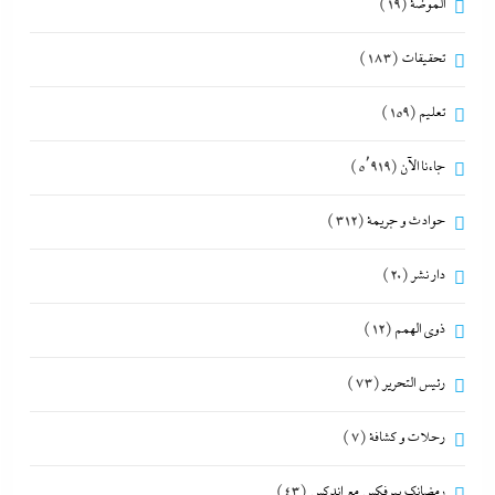
الموضة
(19)
تحقيقات
(183)
تعليم
(159)
جاءنا الآن
(5٬919)
حوادث و جريمة
(312)
دار نشر
(20)
ذوى الهمم
(12)
رئيس التحرير
(73)
رحلات و كشافة
(7)
رمضانك بيرفكس مع إندكس
(43)