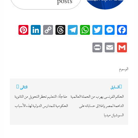
posts
erest
inkedIn
Copy
Threads
Telegram
WhatsApp
Messenger
Twitter
Facebook
Link
Print
Email
Gmail
الوسوم
تصفّح
السابق
التالي
المقالات
الحكم الفرنسي يهرب من الحملة العالمية
مفاجأة : التعليم تحظر التحويل من الثانوية
الداعمة لمصر بإغلاق حساباته على
الحكومية للمدارس الدولية لهذه الأسباب
السوشيال ميديا