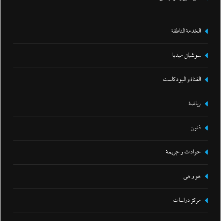
الخدمة الناطقة
سوشيال ميديا
القناة و البودكاست
رياضة
فنون
حوادث و جريمة
هو و هي
مركز دراسات