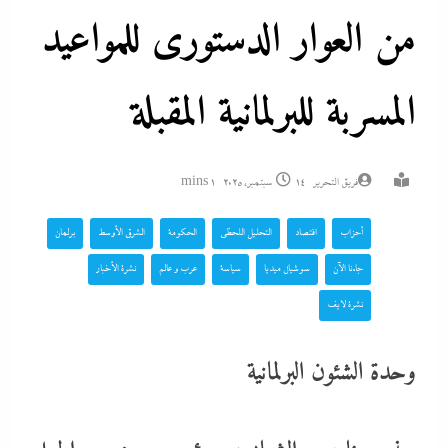
من العوار الدستورى للمواعيد
المسربة للبرلمانية المقبلة
فريق التحرير
14 سبتمبر، 2025
1 mins
أحزاب
اقتصاد
التحليل اللحظي
الحكومة
الشرق الأوسط
برلمان
جاءنا الآن
سوشيال ميديا
سياسة
عرب و عالم
نشرة الأخبار
نشرة لايف
وحدة الشئون البرلمانية