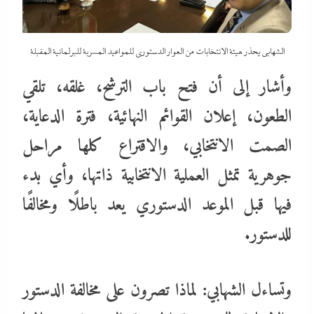
الشهابي يحذر هيئة الانتخابات من العوار الدستورى للمواعيد المسربة للبرلمانية المقبلة
وأشار إلى أن فتح باب الترشح، غلقه، تلقي
الطعون، إعلان القوائم النهائية، فترة الدعاية،
الصمت الانتخابي، والاقتراع كلها مراحل
جوهرية تمثل العملية الانتخابية ذاتها، وأي بدء
فيها قبل الموعد الدستوري يعد باطلًا ومخالفًا
للدستور.
وتساءل الشهابي: لماذا تصرون على مخالفة الدستور