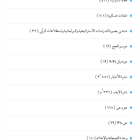
مقالات و أراء
(566)
ملفات عسكرية
(701)
منتدى بصيرة للدراسات الاستراتيجية والبرلمانية واستطلاعات الرأى
(37)
موسم الحج
(19)
مونديال 2026
(69)
نشرة الأخبار
(3٬886)
نشرة لايف
(5٬336)
هو و هي
(618)
هى360
(29)
وحدة الصحافة والإعلام
(110)