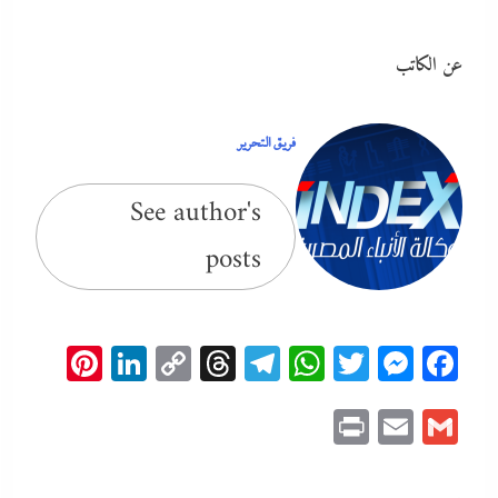
عن الكاتب
فريق التحرير
See author's
posts
erest
inkedIn
Copy
Threads
Telegram
WhatsApp
Messenger
Twitter
Facebook
Link
Print
Email
Gmail