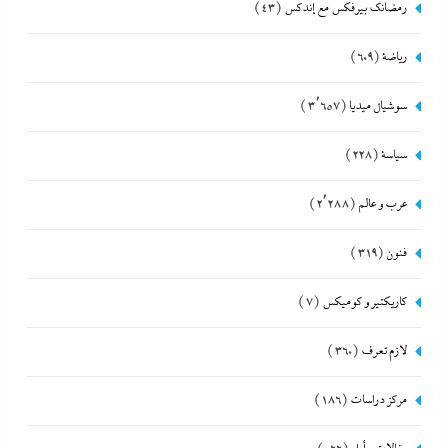
رمضانك بيرفكس مع إندكس
(43)
رياضة
(609)
سوشيال ميديا
(3٬657)
سياسة
(228)
عرب و عالم
(2٬288)
فنون
(319)
كاريكتير و كوميكس
(7)
لازم تعرف
(360)
مركز دراسات
(186)