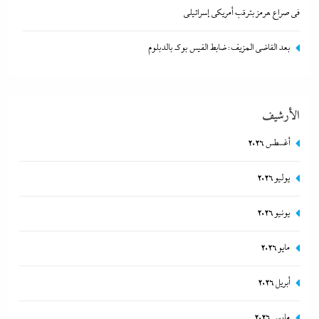
في صراع هرمز بترقب أمريكي إسرائيلى
بعد القاضي المزيف: ضابط الفيس بوك بالدبلوم
الأرشيف
أغسطس 2026
يوليو 2026
مصر تتجه لإسناد تطوير “الجفيرة” بالساحل الشمالي لمستثمر إماراتي بقيمة
135 مليار جنيه
يونيو 2026
8 أغسطس، 2026
مايو 2026
أبريل 2026
مارس 2026