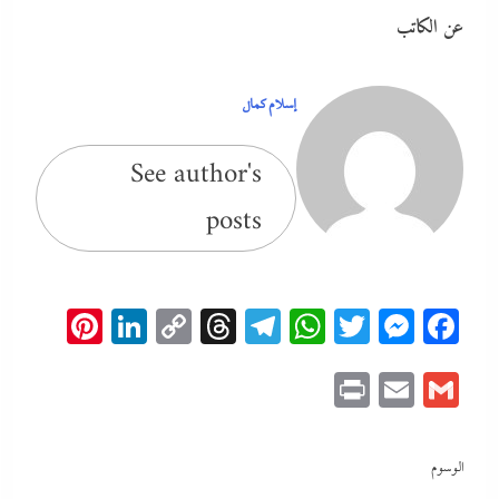
عن الكاتب
إسلام كمال
See author's
posts
erest
inkedIn
Copy
Threads
Telegram
WhatsApp
Messenger
Twitter
Facebook
Link
Print
Email
Gmail
الوسوم