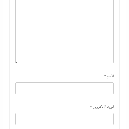
الاسم
*
اتهامات مخابراتية غربية: إيران تعرض “صفقة مضيق” على الصين وروسيا
لتوريطهما مباشرة في صراع هرمز بترقب أمريكي إسرائيلى
8 أغسطس، 2026
البريد الإلكتروني
*