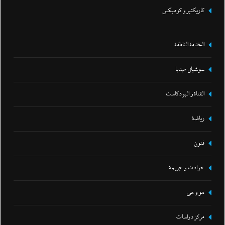
كاريكتير و كوميكس
الخدمة الناطقة
سوشيال ميديا
القناة و البودكاست
رياضة
فنون
حوادث و جريمة
هو و هي
مركز دراسات