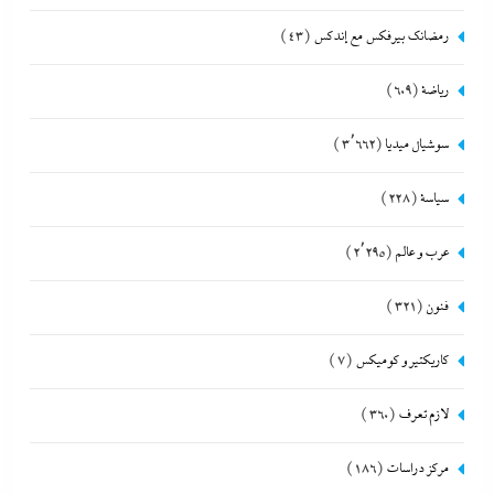
رمضانك بيرفكس مع إندكس
(43)
رياضة
(609)
سوشيال ميديا
(3٬662)
سياسة
(228)
عرب و عالم
(2٬295)
فنون
(321)
كاريكتير و كوميكس
(7)
لازم تعرف
(360)
مركز دراسات
(186)