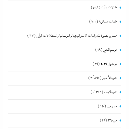
مقالات و أراء
(568)
ملفات عسكرية
(706)
منتدى بصيرة للدراسات الاستراتيجية والبرلمانية واستطلاعات الرأى
(37)
موسم الحج
(19)
مونديال 2026
(69)
نشرة الأخبار
(3٬894)
نشرة لايف
(5٬349)
هو و هي
(620)
هى360
(29)