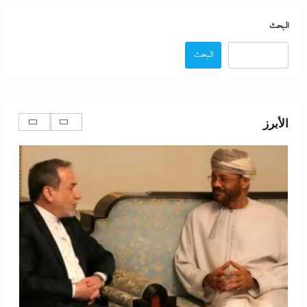
البحث
البحث
مدبولي:”مخزون مصر يكفي سنة كاملة”..وارتفاع قياسي
في الاحتياطي الأجنبي رغم توترات هرمز
الأبرز
6 أغسطس، 2026