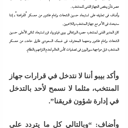
مصر شأن يخص الجهاز الفني للمنتخب.
وأضاف في تعليقه على استبعاد حسين الشحات وإمام عاشور من معسكر “الفراعنة”، إننا
سنبحث في الأمر مع جهاز المنتخب واللاعبين.
كان المدير الفني لمنتخب مصر، البرتغالي روي فيتوريا، قرر استبعاد ثنائي الأهلي حسين
الشحات وإمام عاشور ومعهما المحترف في ضمك السعودي طارق حامد، من معسكر
المنتخب قبل مواجهة سيراليون في تصفيات كأس العالم لعدم التزامهم بالنظام.
وأكد بيبو أننا لا نتدخل في قرارات جهاز
المنتخب، مثلما لا نسمح لأحد بالتدخل
في إدارة شؤون فريقنا”.
وأضاف: “وبالتالي كل ما يتردد على