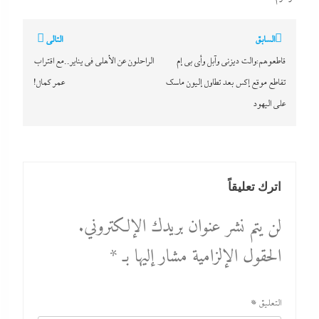
تصفّح
السابق
التالي
المقالات
قاطعوهم:والت ديزنى وآبل وأى بي إم
الراحلون عن الأهلى في يناير..مع اقتراب
تقاطع موقع إكس بعد تطاول إليون ماسك
عمر كمال!
على اليهود
اترك تعليقاً
لن يتم نشر عنوان بريدك الإلكتروني.
الحقول الإلزامية مشار إليها بـ
*
التعليق
*