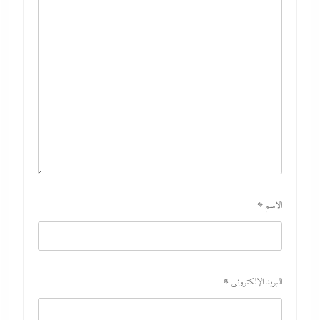
الاسم
*
أبو يحى نصار يسطر من غزة: كل ما تريدون معرفته عن
كواليس اتفاق نزع السلاح في غزة
6 أغسطس، 2026
البريد الإلكتروني
*