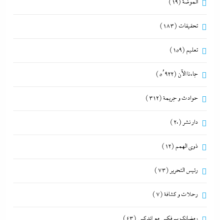
الموضة
(19)
تحقيقات
(183)
تعليم
(159)
جاءنا الآن
(5٬922)
حوادث و جريمة
(312)
دار نشر
(20)
ذوى الهمم
(12)
رئيس التحرير
(73)
رحلات و كشافة
(7)
رمضانك بيرفكس مع إندكس
(43)