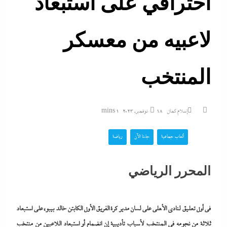
احترافي على استبعاد
لاعبيه من معسكر
المنتخب
إسلام كمال
18 نوفمبر، 2023
1 mins
ألعاب جماعية
جاءنا الآن
رياضة
المحرر الرياضي
في أول تعليق لنادى الأهلى على لسان مدير كرة الفريق الأول الكابتن خالد بيبو، على استبعاد
ثلاثة من نجومه في المنتخب لأسباب تأديبية إن انضمام أو استبعاد اللاعبين من منتخب