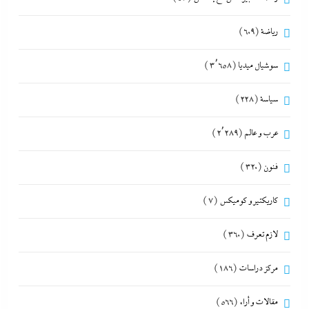
رياضة
(609)
سوشيال ميديا
(3٬658)
سياسة
(228)
عرب و عالم
(2٬289)
فنون
(320)
كاريكتير و كوميكس
(7)
لازم تعرف
(360)
مركز دراسات
(186)
مقالات و أراء
(566)