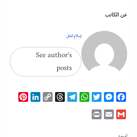
عن الكاتب
إسلام كمال
See author's
posts
erest
inkedIn
Copy
Threads
Telegram
WhatsApp
Messenger
Twitter
Facebook
Link
Print
Email
Gmail
الوسوم