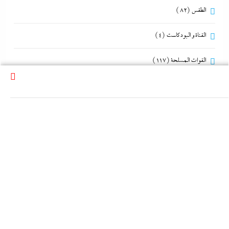
الطقس
(82)
القناة و البودكاست
(4)
القوات المسلحة
(117)
المحافظات
(214)
المصريون بالخارج
(75)
الموضة
(19)
تحقيقات
(183)
تعليم
(159)
جاءنا الآن
(5٬915)