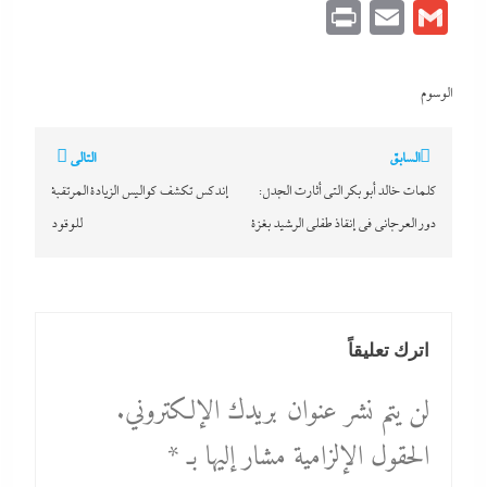
Print
Email
Gmail
الوسوم
تصفّح
السابق
التالي
المقالات
كلمات خالد أبو بكر التى أثارت الجدل:
إندكس تكشف كواليس الزيادة المرتقبة
دور العرجاني في إنقاذ طفلى الرشيد بغزة
للوقود
اترك تعليقاً
لن يتم نشر عنوان بريدك الإلكتروني.
الحقول الإلزامية مشار إليها بـ
*