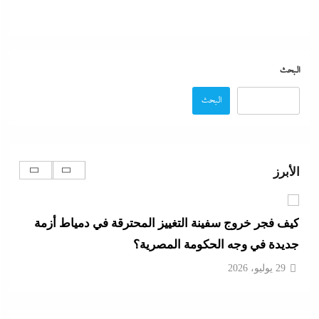
بعد غياب 75 عاما: منتخب المبارزة يحقق ميدالية
عالمية..والأروع أنها على حساب نظيره الإسرائيلي
البحث
29 يوليو، 2026
البحث
كيف فجر خروج سفينة التغييز المحترقة في دمياط أزمة
جديدة في وجه الحكومة المصرية؟
الأبرز
29 يوليو، 2026
الإعلانات تعطل اتفاق الأهلى مع إمام عاشور
29 يوليو، 2026
تقدير موقف:حريق ميناء دمياط يشعل الجدل العالمي
بصراع الروايات..بين “هجوم بمسيّرة بلا أدلة ولا اعتراف”