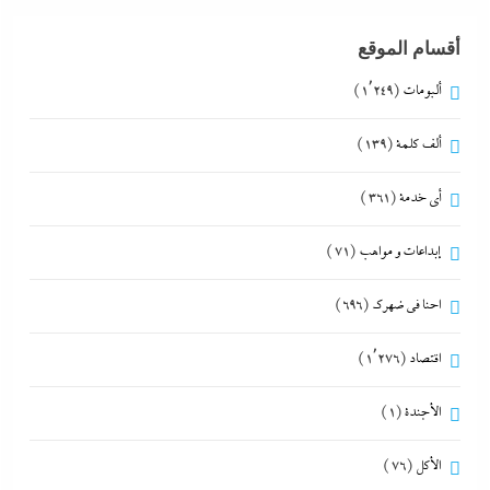
أقسام الموقع
ألبومات
(1٬249)
ألف كلمة
(139)
أي خدمة
(361)
إبداعات و مواهب
(71)
احنا في ضهرك
(696)
اقتصاد
(1٬276)
الأجندة
(1)
الأكل
(76)