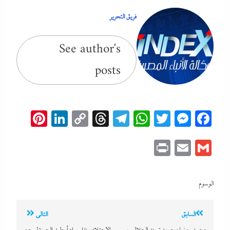
فريق التحرير
See author's
posts
erest
inkedIn
Copy
Threads
Telegram
WhatsApp
Messenger
Twitter
Facebook
Link
Print
Email
Gmail
الوسوم
تصفّح
السابق
التالي