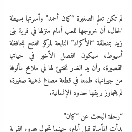
​لم تكن تعلم الصغيرة “كيان أحمد” وأسرتها بسيطة
الحال، أن خروجها للعب أمام منزلها في قرية بنى
زيد بمنطقة “الأكراد” التابعة لمركز الفتح بمحافظة
أسيوط، سيكون الفصل الأخير في حياتها
القصيرة، وأن يد الغدر تختبئ لها في ملامح مألوفة
من جيرانها، طمعاً في قطعة مصاغ ذهبية صغيرة،
لم يتجاوز بريقها حدود الإنسانية.
“​رحلة البحث عن “كيان”
​بدأت المأساة قبل أيام، حينما تحول هدوء القرية