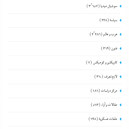
سوشيال ميديا
(3٬657)
سياسة
(228)
عرب و عالم
(2٬286)
فنون
(319)
كاريكتير و كوميكس
(7)
لازم تعرف
(360)
مركز دراسات
(186)
مقالات و أراء
(563)
ملفات عسكرية
(698)