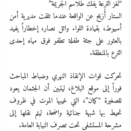
“​لغز الترعة يفك طلاسم الجريمة”
​الستار أُزيح عن الواقعة عندما تلقت مديرية أمن
أسيوط، بقيادة اللواء وائل نصار، إخطاراً يفيد
بالعثور على جثة طفلة تطفو فوق مياه إحدى
الترع بالمنطقة.
تحركت قوات الإنقاذ النهري وضباط المباحث
فوراً إلى موقع البلاغ، ليتبين أن الجثمان يعود
للصغيرة “كيان”، التي غيبها الموت في ظروف
تحيط بها شبهة جنائية واضحة، ليتم نقلها إلى
مشرحة المستشفى تحت تصرف النيابة العامة.