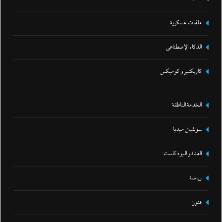
ملفات عسكرية
الذكاء الإصطناعي
كاريكتير و كوميكس
الخدمة الناطقة
سوشيال ميديا
القناة و البودكاست
رياضة
فنون