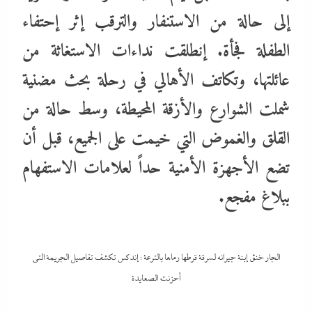
إلى حالة من الاستنفار والترقب إثر إحتفاء
الطفلة فجأة. إنطلقت نداءات الاستغاثة من
عائلتها، وتكاتف الأهالي في رحلة بحث مضنية
شملت الشوارع والأزقة المحيطة، وسط حالة من
القلق والغموض التي خيمت على الجميع، قبل أن
تضع الأجهزة الأمنية حداً لعلامات الاستفهام
ببلاغ مفجع.
الجار خنق إبنة جيرانه لسرقة قرطها رماها بالترعة : إندكس تكشف تفاصيل الجريمة التى
أحزنت الصعايدة