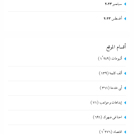
سبتمبر 2023
أغسطس 2023
أقسام الموقع
ألبومات
(1٬249)
ألف كلمة
(139)
أي خدمة
(361)
إبداعات و مواهب
(71)
احنا في ضهرك
(696)
اقتصاد
(1٬276)