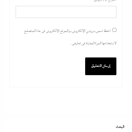
احفظ اسمي، بريدي الإلكتروني، والموقع الإلكتروني في هذا المتصفح
لاستخدامها المرة المقبلة في تعليقي.
كيف فجر خروج سفينة التغييز المحترقة في دمياط أزمة جديدة في وجه
الحكومة المصرية؟
27 يوليو، 2026
البحث