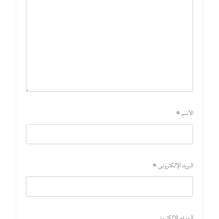
الاسم
*
بعد غياب 75 عاما: منتخب المبارزة يحقق ميدالية عالمية..والأروع أنها
على حساب نظيره الإسرائيلي
27 يوليو، 2026
البريد الإلكتروني
*
الموقع الإلكتروني