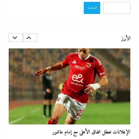
البحث
الإعلانات تعطل اتفاق الأهلى مع إمام عاشور
27 يوليو، 2026
الأبرز
تقدير موقف:حريق ميناء دمياط يشعل الجدل العالمي بصراع
الروايات..بين “هجوم بمسيّرة بلا أدلة ولا اعتراف” و”حادث عرضي