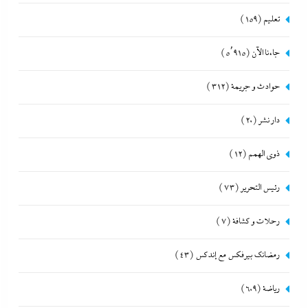
تعليم
(159)
جاءنا الآن
(5٬915)
حوادث و جريمة
(312)
دار نشر
(20)
ذوى الهمم
(12)
رئيس التحرير
(73)
رحلات و كشافة
(7)
رمضانك بيرفكس مع إندكس
(43)
رياضة
(609)