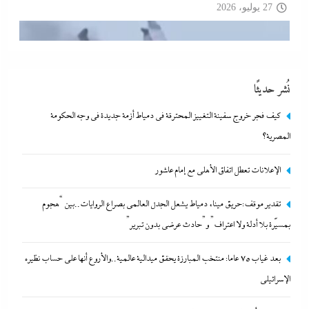
بدون تبرير”
27 يوليو، 2026
نُشر حديثًا
كيف فجر خروج سفينة التغييز المحترقة في دمياط أزمة جديدة في وجه الحكومة
المصرية؟
الإعلانات تعطل اتفاق الأهلى مع إمام عاشور
تقدير موقف:حريق ميناء دمياط يشعل الجدل العالمي بصراع الروايات..بين “هجوم
بعد غياب 75 عاما: منتخب المبارزة يحقق ميدالية عالمية..والأروع أنها
بمسيّرة بلا أدلة ولا اعتراف” و”حادث عرضي بدون تبرير”
على حساب نظيره الإسرائيلي
بعد غياب 75 عاما: منتخب المبارزة يحقق ميدالية عالمية..والأروع أنها على حساب نظيره
27 يوليو، 2026
الإسرائيلي