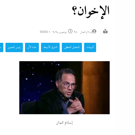
الإخوان؟
إسلام كمال
28 نوفمبر، 2025
1 mins
ألبومات
التحليل اللحظي
الشرق الأوسط
جاءنا الآن
رئيس التحرير
س
إسلام كمال