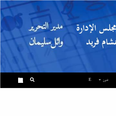
عصام رمضان يسطر: وسام احترام لمحافظ البنك المركزى
المصري
30 يوليو، 2026
فنون
E