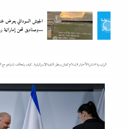
الجيش السوداني يعرض غنائم عسكرية
جاءنا
وصناديق شحن إماراتية روسية الصنع...
الآن
الرئيسية
»
نشرة الأخبار
»
إسلام كمال يسطر: التقية الإسرائيلية..كيف يتحالف نتنياهو مع ا