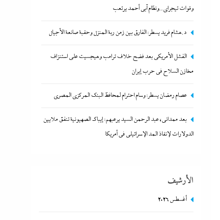
وقوات تيجراي..ونظام آبي أحمد يرتعب
د.هشام فريد يسطر: الفارق بين زمن ربة المنزل وحقبة صانعة الأجيال
عصام رمضان يسطر: وسام احترام لمحافظ البنك المركزى
الفشل الأمريكي بعد فضح خلاف ترامب وهيجسيت على استنزاف
المصري
مخازن السلاح في حرب إيران
30 يوليو، 2026
عصام رمضان يسطر: وسام احترام لمحافظ البنك المركزى المصري
بعد ممدانى، عبد الرحمن السيد يرعبهم: إيباك الصهيونية تنفق ملايين
الدولارات لإنقاذ المد الإسرائيلي في أمريكا
الأرشيف
ما حذرنا منه يحدث: اشتباكات عنيفة لليوم الرابع بين
أغسطس 2026
الجيش الإثيوبي وقوات تيجراي..ونظام آبي أحمد يرتعب