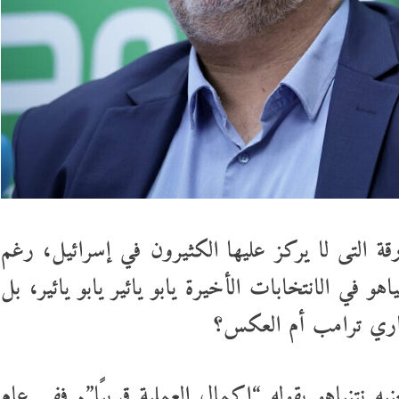
قة التى لا يركز عليها الكثيرون في إسرائيل، رغم
هو في الانتخابات الأخيرة يابو يائير يابو يائير، بل
جاري ترامب أم العكس؟
ه نتنياهو بقوله “إكمال العملية قريبًا”. ففي عام