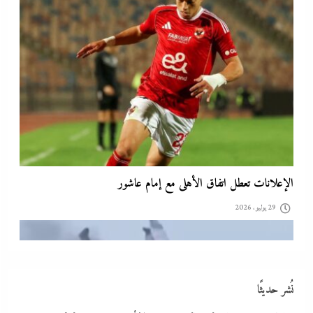
تقدير موقف:حريق ميناء دمياط يشعل الجدل العالمي بصراع
الروايات..بين “هجوم بمسيّرة بلا أدلة ولا اعتراف” و”حادث عرضي
بدون تبرير”
29 يوليو، 2026
نُشر حديثًا