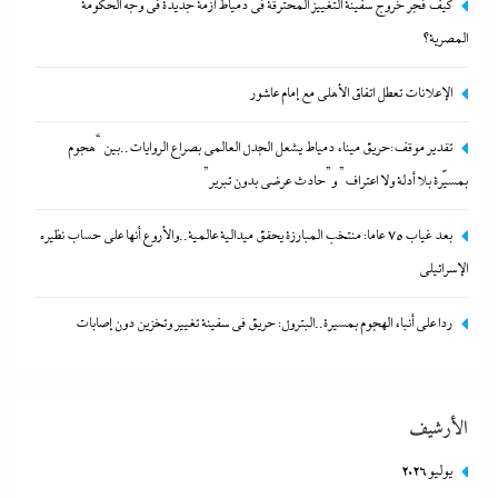
كيف فجر خروج سفينة التغييز المحترقة في دمياط أزمة جديدة في وجه الحكومة
المصرية؟
الإعلانات تعطل اتفاق الأهلى مع إمام عاشور
تقدير موقف:حريق ميناء دمياط يشعل الجدل العالمي بصراع الروايات..بين “هجوم
بعد غياب 75 عاما: منتخب المبارزة يحقق ميدالية عالمية..والأروع أنها
بمسيّرة بلا أدلة ولا اعتراف” و”حادث عرضي بدون تبرير”
على حساب نظيره الإسرائيلي
بعد غياب 75 عاما: منتخب المبارزة يحقق ميدالية عالمية..والأروع أنها على حساب نظيره
29 يوليو، 2026
الإسرائيلي
ردا على أنباء الهجوم بمسيرة..البترول: حريق في سفينة تغيير وتخزين دون إصابات
الأرشيف
يوليو 2026