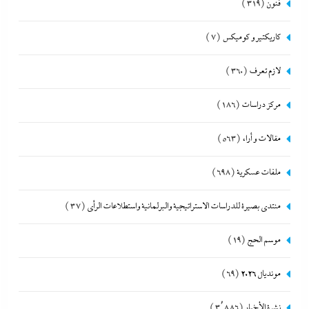
فنون
(319)
كاريكتير و كوميكس
(7)
لازم تعرف
(360)
مركز دراسات
(186)
مقالات و أراء
(563)
ملفات عسكرية
(698)
منتدى بصيرة للدراسات الاستراتيجية والبرلمانية واستطلاعات الرأى
(37)
موسم الحج
(19)
مونديال 2026
(69)
نشرة الأخبار
(3٬886)