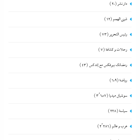
دار نشر
(20)
ذوى الهمم
(12)
رئيس التحرير
(73)
رحلات و كشافة
(7)
رمضانك بيرفكس مع إندكس
(43)
رياضة
(609)
سوشيال ميديا
(3٬657)
سياسة
(228)
عرب و عالم
(2٬286)