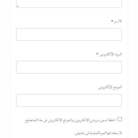
الاسم
*
بعد غياب 75 عاما: منتخب المبارزة يحقق ميدالية عالمية..والأروع أنها
على حساب نظيره الإسرائيلي
29 يوليو، 2026
البريد الإلكتروني
*
الموقع الإلكتروني
احفظ اسمي، بريدي الإلكتروني، والموقع الإلكتروني في هذا المتصفح
لاستخدامها المرة المقبلة في تعليقي.