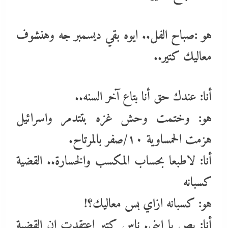
هو :صباح الفل.. ايوه بقي ديسمبر جه وهنشوف
معاليك كتير..
أنا: عندك حق أنا بتاع آخر السنه..
هو: وختمت وحش غزه بتتدمر واسرائيل
هزمت الحمساوية ١٠/صفر بالمرتاح.
أنا: لاطبعا بحساب المكسب والخسارة.. القضية
كسبانه
هو: كسبانه ازاي بس معاليك؟!
أنا: بص يا ابني. ناس كتير اعتقدت ان القضية