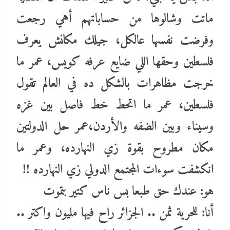
ماتت وشالوها من حساباتهم أهي رجعت
وفرضت نفسها عالكل، جيلك مكانش يعرف
فلسطين وحقها اللي ضايع عرفه كويس، عمر ما
خرجت مظاهرات بالشكل ده في العالم تقول
فلسطين، عمر ما اتحط خط فاصل بين غزه
وسيناء وبين الضفه والأردن،عمر حل الدولتين
مكان مطروح بقوة زي النهارده، وعمر ما
انكشفت سوءات المجتمع الدولي زي النهارده !!
هو: عندك حق طبعا بس ناس كتير بتموت
أنا: للحرية ثمن .. الجزائر راح فيها مليون واكتر ..