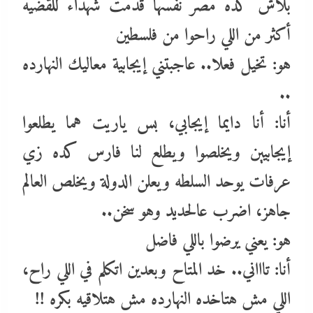
بلاش كده مصر نفسها قدمت شهداء للقضيه
أكثر من اللي راحوا من فلسطين
هو: تخيل فعلا.. عاجبتني إيجابية معاليك النهارده
..
أنا: أنا دايما إيجابي، بس ياريت هما يطلعوا
إيجابيين ويخلصوا ويطلع لنا فارس كده زي
عرفات يوحد السلطه ويعلن الدولة ويخلص العالم
جاهز، اضرب عالحديد وهو سخن..
هو: يعني يرضوا باللي فاضل
أنا: تاااني.. خد المتاح وبعدين اتكلم في اللي راح،
اللي مش هتاخده النهارده مش هتلاقيه بكره !!