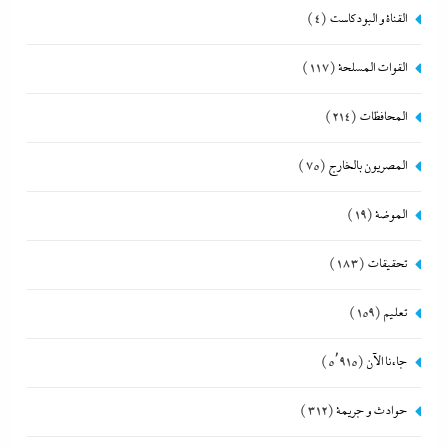
القناة و البودكاست
(4)
القوات المسلحة
(117)
المحافظات
(214)
المصريون بالخارج
(75)
الموضة
(19)
تحقيقات
(183)
تعليم
(159)
جاءنا الآن
(5٬915)
حوادث و جريمة
(312)