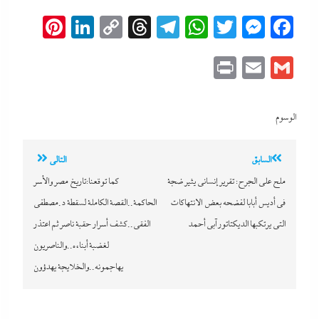
erest
inkedIn
Copy
Threads
Telegram
WhatsApp
Messenger
Twitter
Facebook
Link
Print
Email
Gmail
الوسوم
تصفّح
السابق
التالي
المقالات
ملح على الجرح: تقرير إنسانى يثير ضجة
كما توقعنا:تاريخ مصر والأسر
في أديس أبابا لفضحه بعض الانتهاكات
الحاكمة..القصة الكاملة لسقطة د.مصطفي
التى يرتكبها الديكتاتور آبي أحمد
الفقى..كشف أسرار حقبة ناصر ثم اعتذر
لغضبة أبناءه..والناصريون
يهاجمونه..والخلايجة يهدؤون