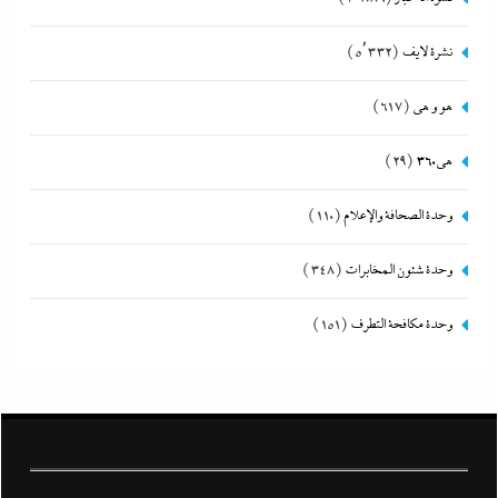
نشرة لايف
(5٬332)
هو و هي
(617)
هى360
(29)
وحدة الصحافة والإعلام
(110)
وحدة شئون المخابرات
(348)
وحدة مكافحة التطرف
(151)