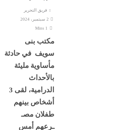
فريق التحرير
2 سبتمبر، 2024
1 Mins
مكتب بنى
سويف في حادثة
مأساوية مليئة
بالأحداث
الدرامية، لقى 3
أشخاص بينهم
طفلان مصـ
ـرعهم أمس