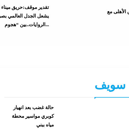
تقدير موقف:حريق ميناء 
 الأهلى مع
يشعل الجدل العالمي بصر
الروايات..بين “هجوم...
ا: منتخب
ردا على أنباء الهجوم
ة
بمسيرة..البترول: حريق ف
سفينة تغيير وتخزين...
“لماذا تكون نتيجة الطالب على
توقعات بفشل غير مسبو
وزير
لاجتماع ترامب-نتياهو في 
 سويف
افظة بني سويف
نشرة الأخبار
الأبيض
 و الري
“زغاريد نص الليل للفجر”..إفيه
وزير التعليم يعتمد نتيجة ال
يشعل نتيجة
العامة 2026..الرابط 
حالة غضب بعد انهيار
وموعد إعلان...
كوبري مواسير محطة
مياه ببني
“إظلام وتعطيش وشلل”..ناشط