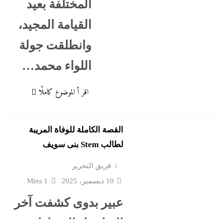
المختلفة بعيد
القيامة المجيد،
وانطلقت جولة
الحكومة
النائب العام
اللواء محمد…
افظة بني سويف
اقر أ الموضوع كاملًا
لتعليم
القصة الكاملة للوفاة المريبة
لطالب Stem بنى سويف
فريق التحرير
10 ديسمبر، 2025
1 Mins
عبير بدوى كشفت آخر