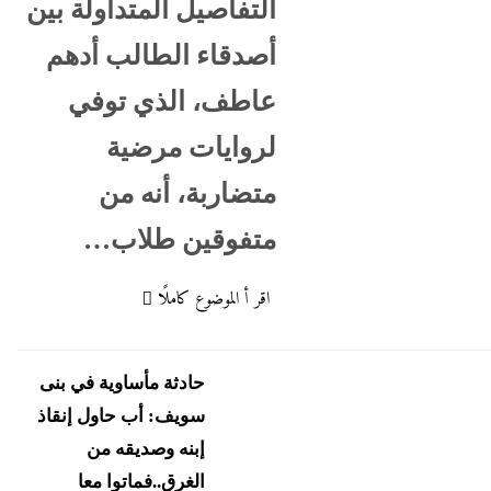
التفاصيل المتداولة بين
أصدقاء الطالب أدهم
عاطف، الذي توفي
لروايات مرضية
متضاربة، أنه من
متفوقين طلاب…
اقر أ الموضوع كاملًا
تغطيات
جاءنا الآن
شرة لايف
حادثة مأساوية في بنى
سويف: أب حاول إنقاذ
إبنه وصديقه من
الغرق..فماتوا معا