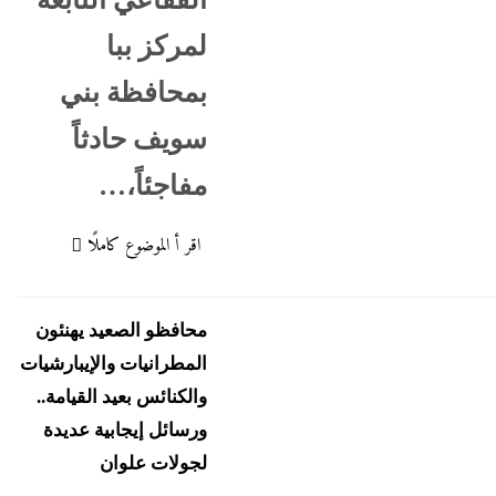
لمركز ببا
بمحافظة بني
سويف حادثاً
مفاجئاً،…
اقر أ الموضوع كاملًا
حافظة أسوان
محافظة أسيوط
محافظة قنا
محافظو الصعيد يهنئون
المطرانيات والإيبارشيات
والكنائس بعيد القيامة..
ورسائل إيجابية عديدة
لجولات علوان