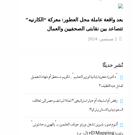
بعد واقعة عاملة محل العطور: معركة “الكارنيه”
تتصاعد بين نقابتى الصحفيين والعمال
2 سبتمبر، 2024
نُشر حديثًا
“دكتوراه فخرية يابانية لوزير التعليم”..تكريم مستحق أم شهادة تجميل
لفشل عبداللطيف؟
رفض أم استبعاد أم خيار استراتيجي؟:لماذا لم تنضم مصر إلى تحالف
السعودية وباكستان وتركيا؟
ألبوم صور: شيرين تشعل بورتو جولف العلمين بـ”يالهوى وحشتونى”
وتقنية 3D Mapping لأول مرة