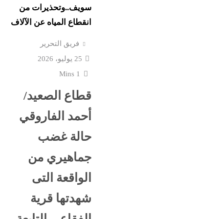
سويف..وتحذيرات من
يهدد مصر
و7 مديرى إدارات: تفاصيل...
انقطاع المياه عن الآلاف
فريق التحرير
“مش إحنا الفراعنة”؟ غضب
25 يوليو، 2026
ن
تشتعل..عمرو الشوبكي: ا
1 Mins
فوق القانون والأزمة أكبر...
قطاع الصعيد/
الإذاعة
مع ترقب حركة التنقلات ا
أحمد الفاروقي
يبحث حماية
بالداخلية: الرئيس يستقبل
الوزير محمود...
حالة غضب
جماهيري من
ق الأزهر
الشرع يروج للسلام مع إس
ى
تزامنا مع توسيعها الاحتلال في...
الواقعة التى
شهدتها قرية
الفقاعي التابعة