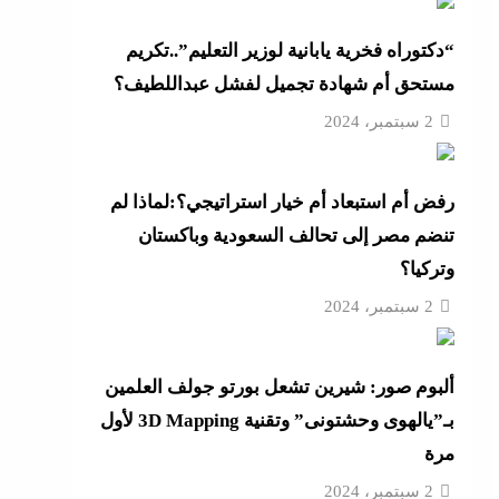
4 مساعدين جدد و9 مديرى أمن
“دكتوراه فخرية يابانية لوزير التعليم”..تكريم
مستحق أم شهادة تجميل لفشل عبداللطيف؟
“خناقات الساحل والشواطئ”
2 سبتمبر، 2024
لمال
رفض أم استبعاد أم خيار استراتيجي؟:لماذا لم
لجديدة
تنضم مصر إلى تحالف السعودية وباكستان
وتركيا؟
2 سبتمبر، 2024
رائيل
ألبوم صور: شيرين تشعل بورتو جولف العلمين
بـ”يالهوى وحشتونى” وتقنية 3D Mapping لأول
مرة
2 سبتمبر، 2024