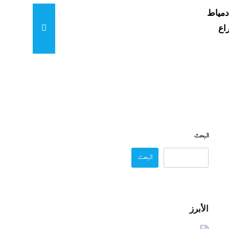
دمياط
اع
ي
ق
البيت
البحث
البحث
ثانوية
والخطوات
الأبرز