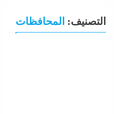
التصنيف:
المحافظات
احنا في ضهرك
التحليل اللحظي
الحكومة
المحافظات
نشرة لايف
وزارة التربية و التعليم