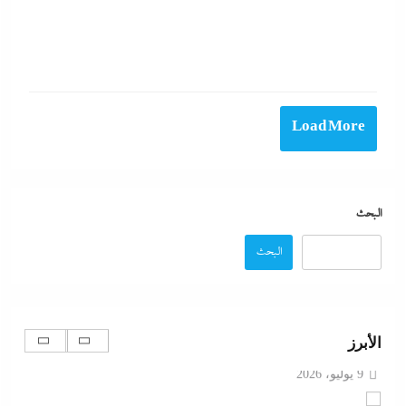
بعد غياب 75 عاما: منتخب المبارزة يحقق ميدالية
عالمية..والأروع أنها على حساب نظيره الإسرائيلي
Load More
9 يوليو، 2026
كيف فجر خروج سفينة التغييز المحترقة في دمياط أزمة
جديدة في وجه الحكومة المصرية؟
البحث
9 يوليو، 2026
البحث
الإعلانات تعطل اتفاق الأهلى مع إمام عاشور
9 يوليو، 2026
الأبرز
تقدير موقف:حريق ميناء دمياط يشعل الجدل العالمي