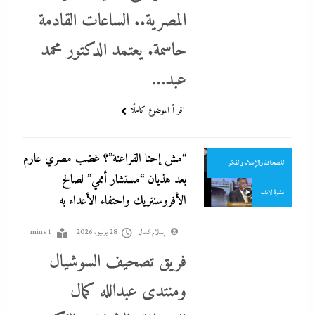
المصرية.. الساعات القادمة
الميدياجية
حاسمة. يعتمد الدكتور محمد
تصحيف سوشيال
عبد…
جاءنا الآن
اقر أ الموضوع كاملًا
سوشيال ميديا
منتدى عبدالله كمال
“مش إحنا الفراعنة”؟ غضب مصري عارم
للصحافة والإعلام والفكر
بعد هذيان “مستشار أممي” لصالح
نشرة لايف
الأفروسنتريك واحتفاء الأعداء به
إسلام كمال
28 يوليو، 2026
1 mins
فريق تصحيف السوشيال
ومنتدى عبدالله كمال