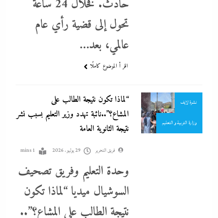
حادث. فخلال 24 ساعة
تحول إلى قضية رأي عام
احنا في ضهرك
عالمي، بعد…
التحليل اللحظي
جاءنا الآن
اقر أ الموضوع كاملًا
سوشيال ميديا
“لماذا تكون نتيجة الطالب على
نشرة لايف
المشاع؟”..نائبة تهدد وزير التعليم بسبب نشر
وزارة التربية و التعليم
نتيجة الثانوية العامة
فريق التحرير
29 يوليو، 2026
1 mins
وحدة التعليم وفريق تصحيف
السوشيال ميديا “لماذا تكون
نتيجة الطالب على المشاع؟”..