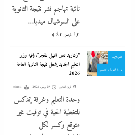
نائبة تهاجم نشر نتيجة الثانوية
احنا في ضهرك
على السوشيال ميديا…
التحليل اللحظي
الحكومة
المحافظات
اقر أ الموضوع كاملًا
تغطيات
جاءنا الآن
“زغاريد نص الليل للفجر”..إفيه وزير
نشرة لايف
التعليم الجديد يشعل نتيجة الثانوية العامة
وزارة التربية و التعليم
2026
فريق التحرير
29 يوليو، 2026
1 mins
وحدة التعليم وغرفة إندكس
للتغطية الحية في توقيت غير
متوقع وكسر لكل
أي خدمة
احنا في ضهرك