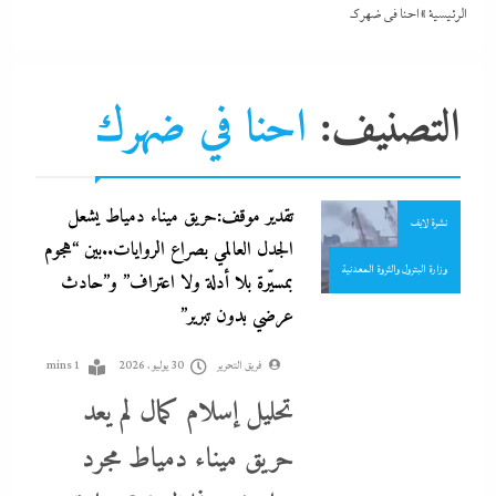
الرئيسية
»
احنا في ضهرك
جاءنا الآن
سوشيال ميديا
التصنيف:
احنا في ضهرك
طاقة وتعدين
عرب و عالم
تقدير موقف:حريق ميناء دمياط يشعل
نشرة لايف
الجدل العالمي بصراع الروايات..بين “هجوم
وزارة البترول والثروة المعدنية
بمسيّرة بلا أدلة ولا اعتراف” و”حادث
عرضي بدون تبرير”
فريق التحرير
30 يوليو، 2026
1 mins
تحليل إسلام كمال لم يعد
حريق ميناء دمياط مجرد
ألبومات