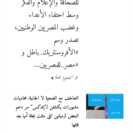
للصحافة والإعلام والفكر
وسط احتفاء الأعداء
وغضب المصريين الوطنيين،
تصدر وسم
#الأفروسنتريك_باطل و
#مصر_للمصريين…
احنا في ضهرك
التحليل اللحظي
اقر أ الموضوع كاملًا
تحقيقات
تغطيات
التعاطف مع الضحية لا الجانية: محاميات
جاءنا الآن
نشرة لايف
مشهورات يكشفن لـ”إندكس” سر دعم
هو و هي
البعض لزميلتهن التى مثلت بجثة أمها بعد
قتلها