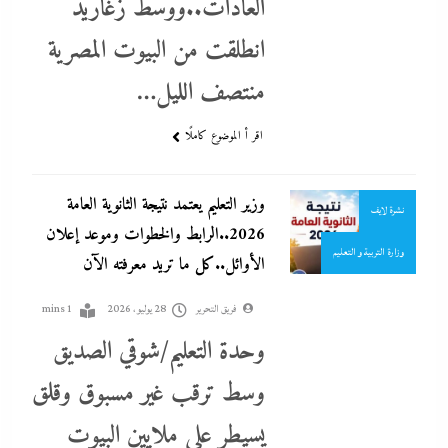
العادات..ووسط زغاريد
انطلقت من البيوت المصرية
الحكومة
المحافظات
منتصف الليل…
تعليم
تغطيات
جاءنا الآن
اقر أ الموضوع كاملًا
نشرة الأخبار
وزير التعليم يعتمد نتيجة الثانوية العامة
نشرة لايف
2026..الرابط والخطوات وموعد إعلان
وزارة التربية و التعليم
الأوائل..كل ما تريد معرفته الآن
فريق التحرير
28 يوليو، 2026
1 mins
وحدة التعليم/شوقي الصديق
وسط ترقب غير مسبوق وقلق
احنا في ضهرك
يسيطر على ملايين البيوت
التحليل اللحظي