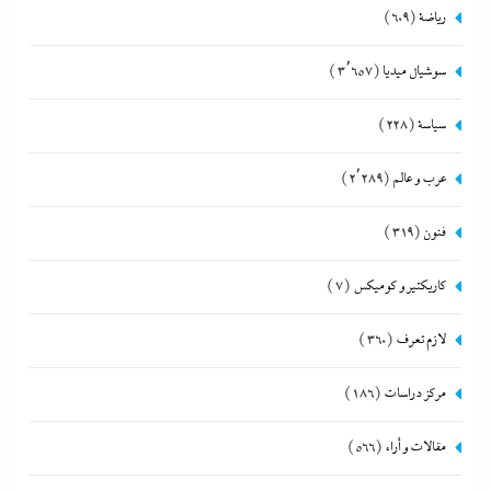
رياضة
(609)
سوشيال ميديا
(3٬657)
سياسة
(228)
عرب و عالم
(2٬289)
فنون
(319)
كاريكتير و كوميكس
(7)
لازم تعرف
(360)
مركز دراسات
(186)
مقالات و أراء
(566)