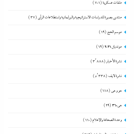
ملفات عسكرية
(701)
منتدى بصيرة للدراسات الاستراتيجية والبرلمانية واستطلاعات الرأى
(37)
موسم الحج
(19)
مونديال 2026
(69)
نشرة الأخبار
(3٬888)
نشرة لايف
(5٬338)
هو و هي
(618)
هى360
(29)
وحدة الصحافة والإعلام
(110)