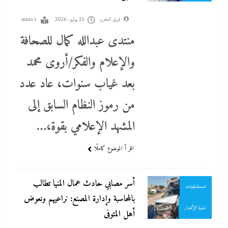
فريق التحرير
25 يوليو، 2026
1 mins
منتدى عبدالله كمال للصحافة
والإعلام والفكر/أروى محمد
بعد غياب سنوات، عاد عدد
من رموز النظام السابق إلى
احنا في ضهرك
المشهد الإعلامي بقوة،…
اقتصاد
الحكومة
تغطيات
جاءنا الآن
اقر أ الموضوع كاملًا
عمال
محافظة المنيا
أسر مصابي حادث عمال المنيا تطالب
مستشفيات
بالمحاسبة وإدارة المصنع: نراعيهم ونعوض
نشرة الأخبار
أهل المتوفى