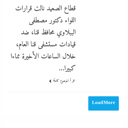
قطاع الصعيد نالت قرارات
اللواء دكتور مصطفى
الببلاوي محافظ قنا، ضد
قيادات مستشفى قنا العام،
خلال الساعات الأخيرة ثناءا
مدبولي:”مخزون مصر يكفي سنة كاملة”..وارتفاع قياسي في الاحتياطي
الأجنبي رغم توترات هرمز
كبيرا…
22 يوليو، 2026
اقر أ الموضوع كاملًا
Load More