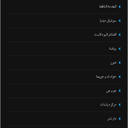
الخدمة الناطقة
سوشيال ميديا
القناة و البودكاست
رياضة
فنون
حوادث و جريمة
هو و هي
مركز دراسات
دار نشر