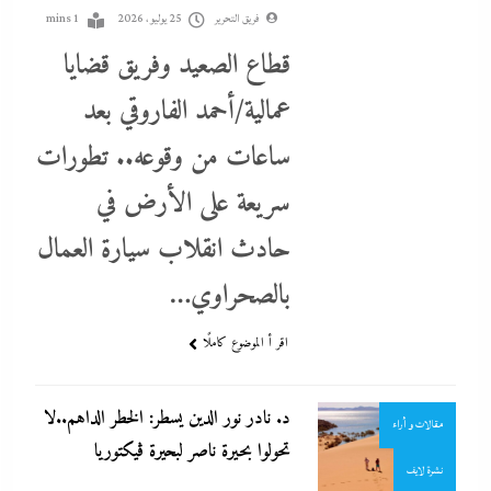
فريق التحرير
25 يوليو، 2026
1 mins
قطاع الصعيد وفريق قضايا
عمالية/أحمد الفاروقي بعد
ساعات من وقوعه.. تطورات
سريعة على الأرض في
حادث انقلاب سيارة العمال
بالصحراوي…
احنا في ضهرك
التحليل اللحظي
اقر أ الموضوع كاملًا
الحكومة
جاءنا الآن
د. نادر نور الدين يسطر: الخطر الداهم..لا
مقالات و أراء
تحولوا بحيرة ناصر لبحيرة ڤيكتوريا
نشرة لايف