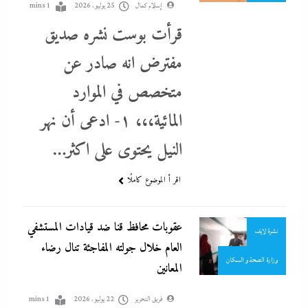
إسلام كمال
25 يوليو، 2026
1 mins
قرأت بوست نشره صديق
مفترض انه صادر عن
أطباء
إنقاذ
متخصص في الموارد
احنا في ضهرك
المائية،،، ١- ادعى أن نهر
الحكومة
جاءنا الآن
النيل يحتوى على اكثر…
محافظة قنا
مستشفيات
اقر أ الموضوع كاملًا
ما حذرنا منه يحدث: اشتباكات عنيفة لليوم الرابع بين الجيش الإثيوبي
نشرة الأخبار
وقوات تيجراي..ونظام آبي أحمد يرتعب
عقوبات محافظ قنا ضد قيادات المستشفي
نشرة لايف
22 يوليو، 2026
العام خلال جولته المفاجئة تنال رضاء
وزارة الصحة و السكان
المعانين
فريق التحرير
22 يوليو، 2026
1 mins