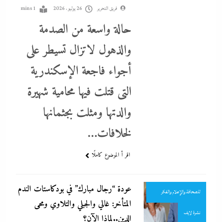
فريق التحرير
26 يوليو، 2026
1 mins
حالة واسعة من الصدمة
والذهول لاتزال تسيطر على
أجواء فاجعة الإسكندرية
ألبومات
التى قتلت فيها محامية شهيرة
احنا في ضهرك
والدتها ومثلت بجثمانها
البيزنس
لخلافات…
التحليل اللحظي
اقر أ الموضوع كاملًا
تأمينات
جاءنا الآن
منتدى عبدالله كمال
عودة “رجال مبارك” في بودكاستات الندم
للصحافة والإعلام والفكر
المتأخر: غالي والجبلي والتلاوي ومحى
نشرة لايف
الدين..لماذا الآن؟